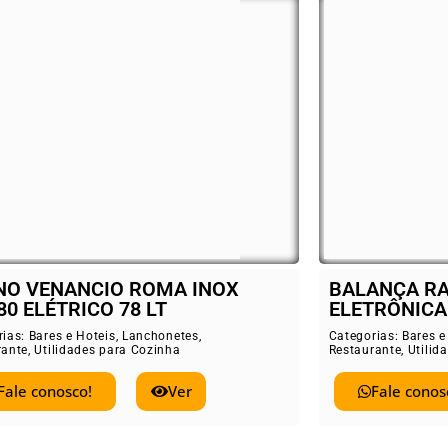
BALANÇA RAMUZA 30 KG
Cooktop 
ELETRÔNICA COM BATERIA
Categorias:
B
Restaurante
,
ategorias:
Bares e Hoteis
,
Lanchonetes
,
estaurante
,
Utilidades para Cozinha
Fale 
Fale conosco!
Ver