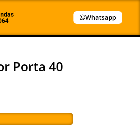
endas
Whatsapp
064
r Porta 40