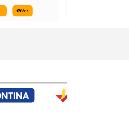
co!
Ver
Fale conosco!