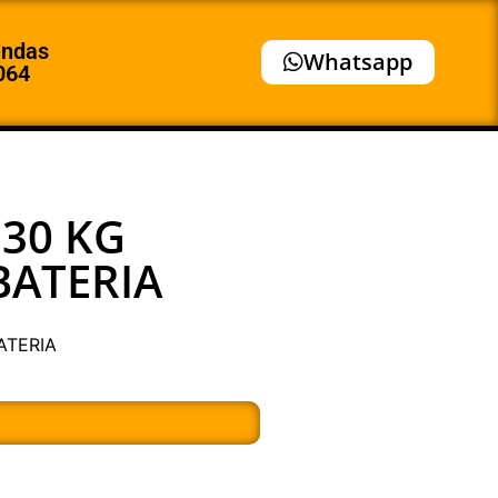
endas
Whatsapp
064
30 KG
BATERIA
ATERIA