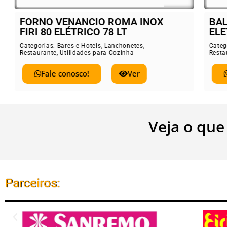
FORNO VENANCIO ROMA INOX
BAL
FIRI 80 ELÉTRICO 78 LT
ELE
Categorias:
Bares e Hoteis
,
Lanchonetes
,
Catego
Restaurante
,
Utilidades para Cozinha
Restau
Fale conosco!
Ver
Veja o que
Parceiros: