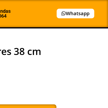
endas
Whatsapp
064
res 38 cm