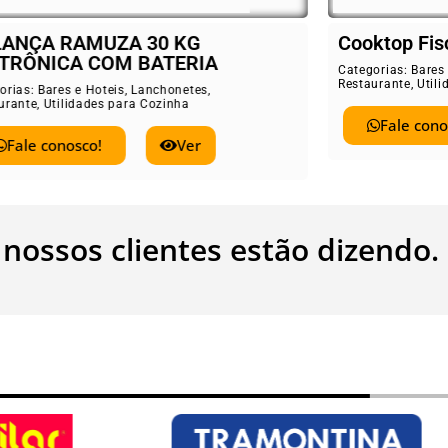
ANÇA RAMUZA 30 KG
Cooktop Fisc
TRÔNICA COM BATERIA
Categorias:
Bares e
Restaurante
,
Utilid
rias:
Bares e Hoteis
,
Lanchonetes
,
rante
,
Utilidades para Cozinha
Fale conos
Fale conosco!
Ver
 nossos clientes estão dizendo.