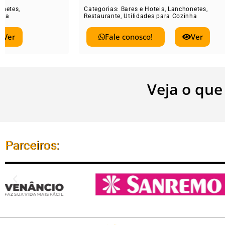
Categorias:
Bares e Hoteis
,
Lanchonetes
,
Catego
Restaurante
,
Utilidades para Cozinha
Restau
Fale conosco!
Ver
Veja o que
Parceiros: