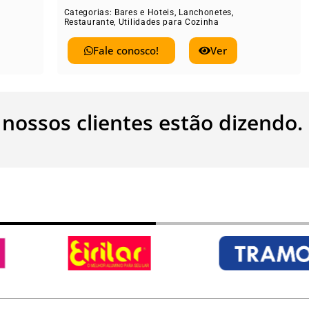
Restaurante
,
Utilid
rias:
Bares e Hoteis
,
Lanchonetes
,
rante
,
Utilidades para Cozinha
Fale conos
Fale conosco!
Ver
 nossos clientes estão dizendo.