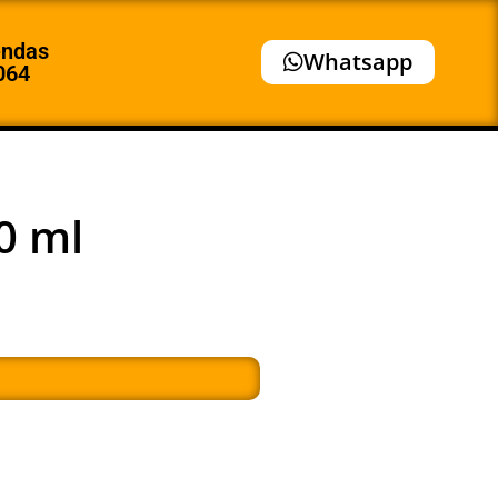
endas
Whatsapp
064
0 ml