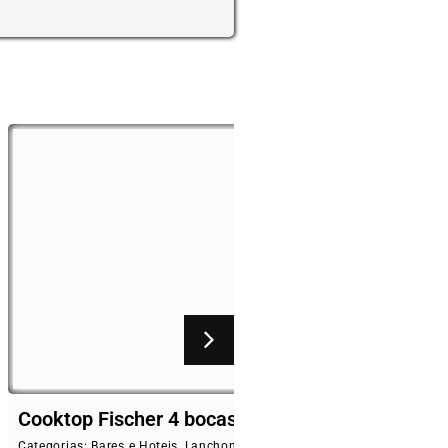
her 4 bocas
Fogão pagolli focco 2
baixa pressão 30×30
 Hoteis
,
Lanchonetes
,