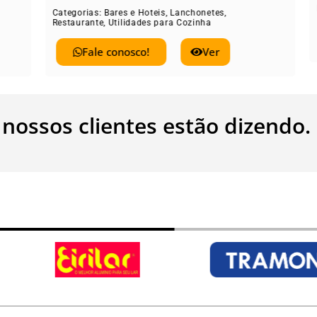
Restaurante
,
Utilid
rias:
Bares e Hoteis
,
Lanchonetes
,
rante
,
Utilidades para Cozinha
Fale conos
Fale conosco!
Ver
 nossos clientes estão dizendo.