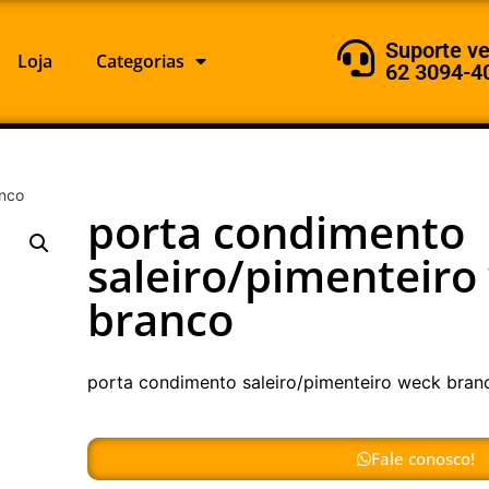
Suporte v
Loja
Categorias
62 3094-4
anco
porta condimento
saleiro/pimenteiro
branco
porta condimento saleiro/pimenteiro weck bran
Fale conosco!