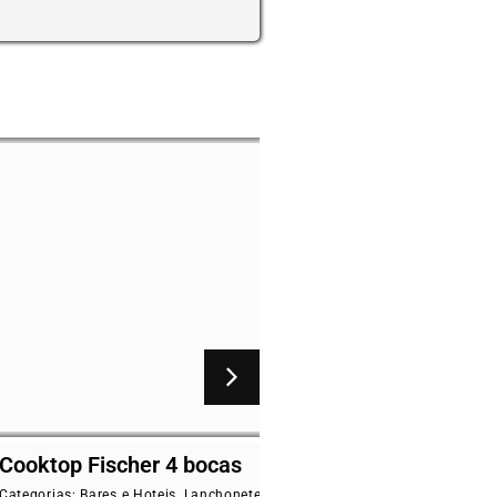
her 4 bocas
Fogão pagolli focco 2
baixa pressão 30×30
 Hoteis
,
Lanchonetes
,