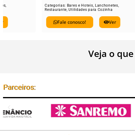
Categorias:
Bares e Hoteis
,
Lanchonetes
,
Catego
Restaurante
,
Utilidades para Cozinha
Restau
Fale conosco!
Ver
Veja o que
Parceiros: