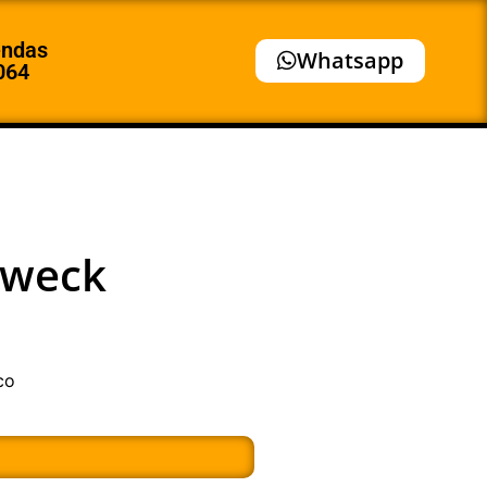
endas
Whatsapp
064
 weck
co