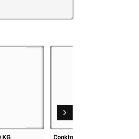
her 4 bocas
Fogão pagolli focco 2