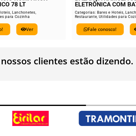
TRÔNICA COM BATERIA
Categorias:
Bares e
Restaurante
,
Utilid
rias:
Bares e Hoteis
,
Lanchonetes
,
rante
,
Utilidades para Cozinha
Fale conos
Fale conosco!
Ver
 nossos clientes estão dizendo.