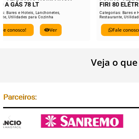
FIRI 80 ELÉTRICO 78 LT
ELE
Categorias:
Bares e Hoteis
,
Lanchonetes
,
Catego
Restaurante
,
Utilidades para Cozinha
Restau
Fale conosco!
Ver
Veja o que
Parceiros: