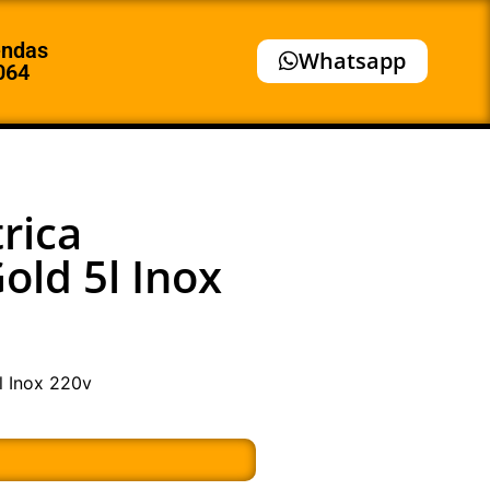
endas
Whatsapp
064
rica
old 5l Inox
l Inox 220v