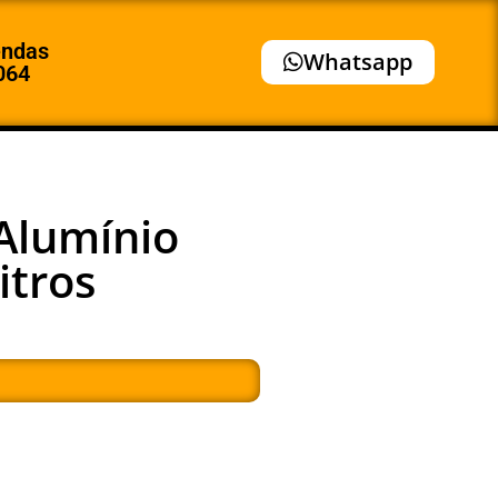
endas
Whatsapp
064
Alumínio
itros