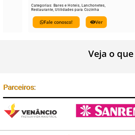
Categorias:
Bares e Hoteis
,
Lanchonetes
,
Catego
Restaurante
,
Utilidades para Cozinha
Restau
Fale conosco!
Ver
Veja o que
Parceiros: