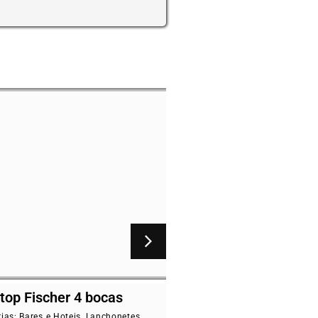
her 4 bocas
Fogão pagolli focco 2
baixa pressão 30×30
 Hoteis
,
Lanchonetes
,