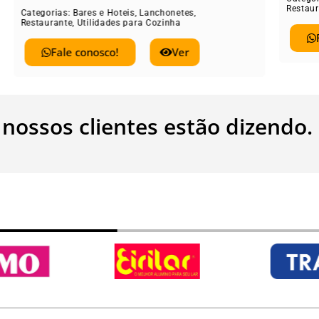
Restaurante
,
Utilid
rias:
Bares e Hoteis
,
Lanchonetes
,
rante
,
Utilidades para Cozinha
Fale conos
Fale conosco!
Ver
 nossos clientes estão dizendo.