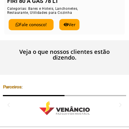
FIRI 80 ELÉTRICO 78 L
honetes
,
Categorias:
Bares e Hoteis
,
Lancho
inha
Restaurante
,
Utilidades para Cozi
Ver
Fale conosco!
Veja o que nossos clientes estão
dizendo.
Parceiros: