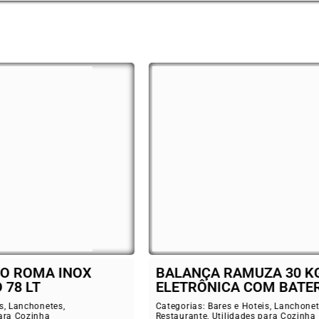
ANÇA RAMUZA 30 KG
FORNO VENA
TRÔNICA COM BATERIA
FIRI 80 A GÁ
rias:
Bares e Hoteis
,
Lanchonetes
,
Categorias:
Bares e
rante
,
Utilidades para Cozinha
Restaurante
,
Utilid