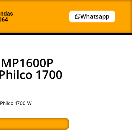
endas
Whatsapp
064
 PMP1600P
Philco 1700
Philco 1700 W