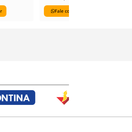
co!
Ver
Fale conosco!