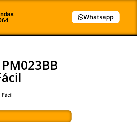
endas
Whatsapp
064
o PM023BB
ácil
Fácil