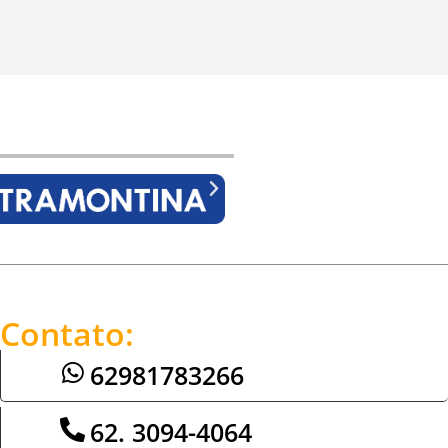
Contato:
62981783266
62. 3094-4064