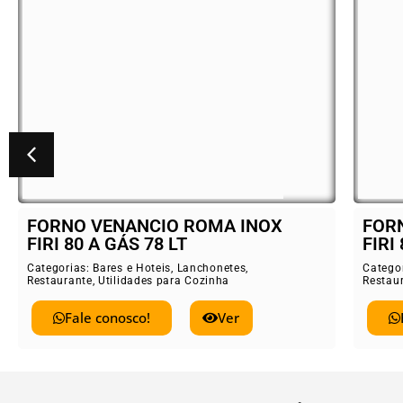
FORNO VENANCIO ROMA INOX
BA
FIRI 80 ELÉTRICO 78 LT
EL
Categorias:
Bares e Hoteis
,
Lanchonetes
,
Cate
Restaurante
,
Utilidades para Cozinha
Rest
Fale conosco!
Ver