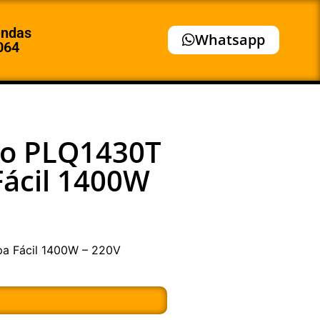
endas
Whatsapp
064
lco PLQ1430T
Fácil 1400W
pa Fácil 1400W – 220V