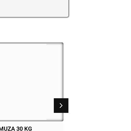
her 4 bocas
Fogão pagolli focco 