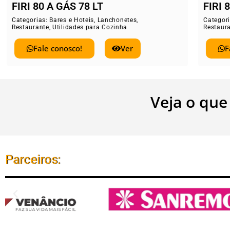
FIRI 80 ELÉTRICO 78 LT
ELE
Categorias:
Bares e Hoteis
,
Lanchonetes
,
Catego
Restaurante
,
Utilidades para Cozinha
Restau
Fale conosco!
Ver
Veja o que
Parceiros: