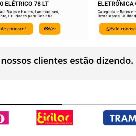
TRÔNICA COM BATERIA
Categorias:
Bares e
Restaurante
,
Utilid
rias:
Bares e Hoteis
,
Lanchonetes
,
rante
,
Utilidades para Cozinha
Fale conos
Fale conosco!
Ver
 nossos clientes estão dizendo.