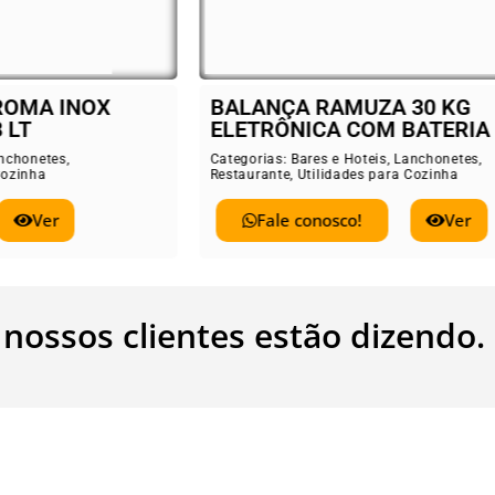
ANÇA RAMUZA 30 KG
Cooktop Fisc
TRÔNICA COM BATERIA
Categorias:
Bares e
Restaurante
,
Utilid
rias:
Bares e Hoteis
,
Lanchonetes
,
rante
,
Utilidades para Cozinha
Fale conos
Fale conosco!
Ver
 nossos clientes estão dizendo.