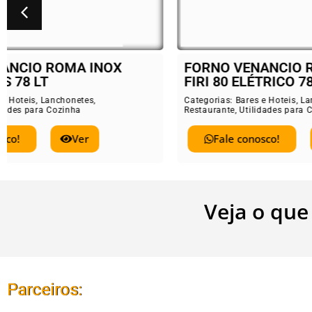
FORNO VENANCIO ROMA INOX
BAL
FIRI 80 ELÉTRICO 78 LT
ELE
Categorias:
Bares e Hoteis
,
Lanchonetes
,
Catego
Restaurante
,
Utilidades para Cozinha
Restau
Fale conosco!
Ver
Veja o que
Parceiros: