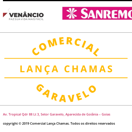
Av. Tropical Qdr 88 Lt 3, Setor Garavelo, Aparecida de Goiânia – Goias
copyright © 2019 Comercial Lança Chamas. Todos os direitos reservados