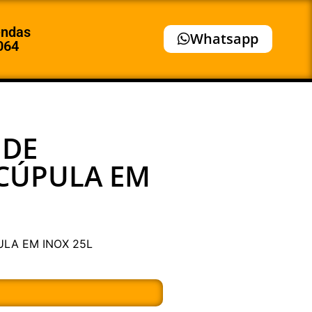
endas
Whatsapp
064
 DE
 CÚPULA EM
ULA EM INOX 25L