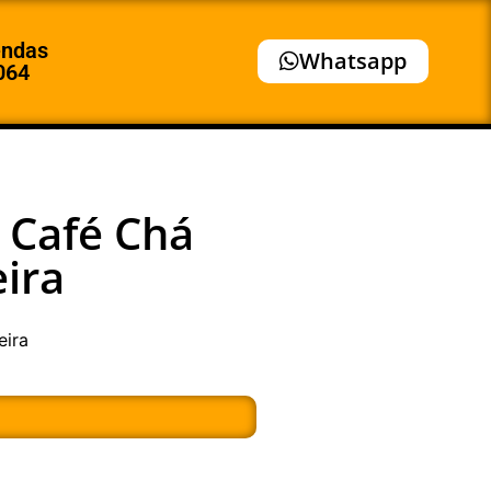
endas
Whatsapp
064
 Café Chá
ira
eira