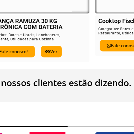
ANÇA RAMUZA 30 KG
Cooktop Fisc
TRÔNICA COM BATERIA
Categorias:
Bares e
Restaurante
,
Utilid
rias:
Bares e Hoteis
,
Lanchonetes
,
rante
,
Utilidades para Cozinha
Fale conos
Fale conosco!
Ver
 nossos clientes estão dizendo.