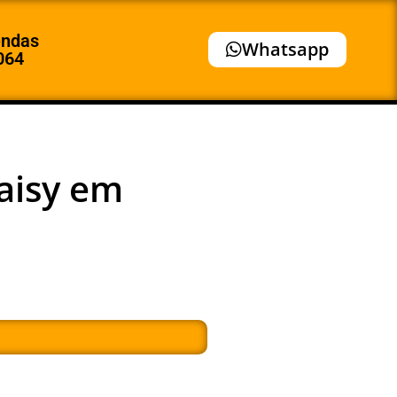
endas
Whatsapp
064
Daisy em