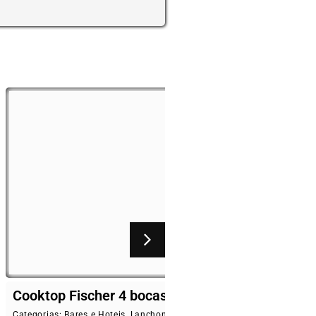
her 4 bocas
Fogão pagolli focco 2
baixa pressão 30×30
 Hoteis
,
Lanchonetes
,