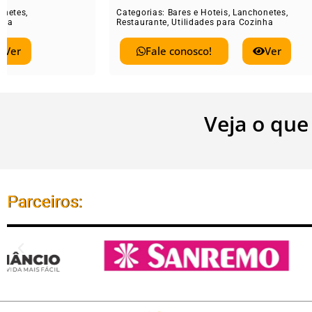
Categorias:
Bares e Hoteis
,
Lanchonetes
,
Catego
Restaurante
,
Utilidades para Cozinha
Restau
Fale conosco!
Ver
Veja o que
Parceiros: