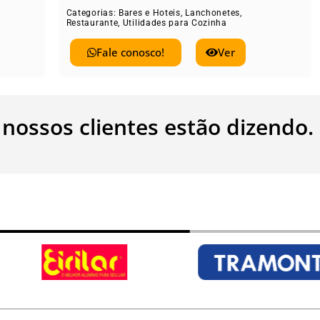
Restaurante
,
Utilid
rias:
Bares e Hoteis
,
Lanchonetes
,
rante
,
Utilidades para Cozinha
Fale conos
Fale conosco!
Ver
 nossos clientes estão dizendo.