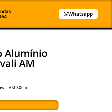
endas
Whatsapp
064
o Alumínio
vali AM
Javali AM 30cm