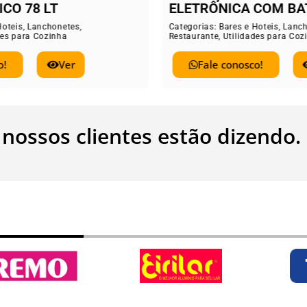
TRÔNICA COM BATERIA
Categorias:
Bares e
Restaurante
,
Utilid
rias:
Bares e Hoteis
,
Lanchonetes
,
rante
,
Utilidades para Cozinha
Fale conos
Fale conosco!
Ver
 nossos clientes estão dizendo.