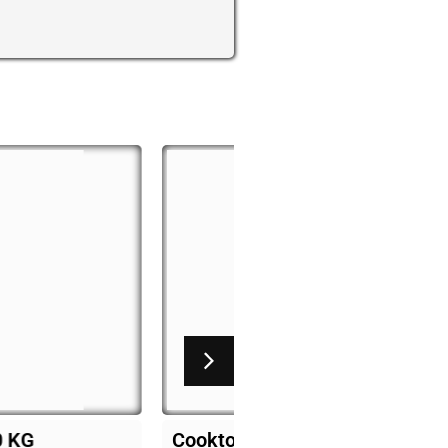
her 4 bocas
Fogão pagolli focco 2