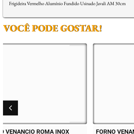
Frigideira Vermelho Alumínio Fundido Usinado Javali AM 30cm
VOCÊ PODE GOSTAR!
FORNO VENANCIO ROMA INOX
BAL