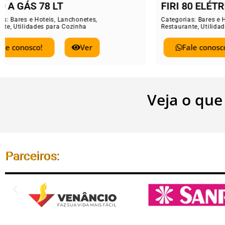
FIRI 80 ELÉTRICO 78 LT
ELE
Categorias:
Bares e Hoteis
,
Lanchonetes
,
Catego
Restaurante
,
Utilidades para Cozinha
Restau
Fale conosco!
Ver
Veja o que
Parceiros: