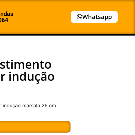
endas
Whatsapp
064
estimento
r indução
or indução marsala 26 cm