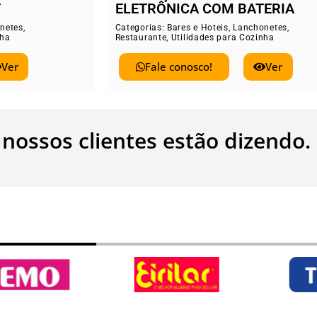
TRÔNICA COM BATERIA
FIRI 80 A GÁ
rias:
Bares e Hoteis
,
Lanchonetes
,
Categorias:
Bares e
rante
,
Utilidades para Cozinha
Restaurante
,
Utilid
Fale conosco!
Ver
Fale conos
 nossos clientes estão dizendo.