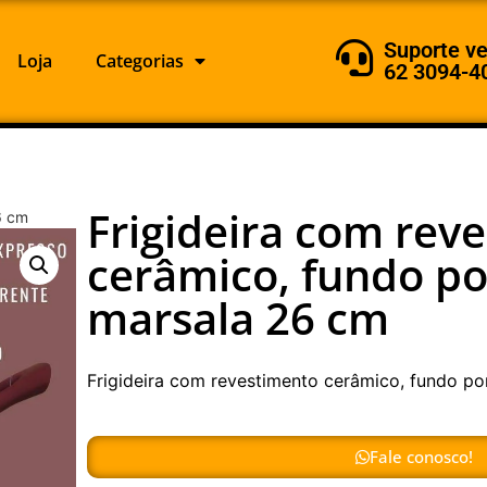
Suporte v
Loja
Categorias
62 3094-4
Frigideira com rev
6 cm
cerâmico, fundo po
marsala 26 cm
Frigideira com revestimento cerâmico, fundo p
Fale conosco!