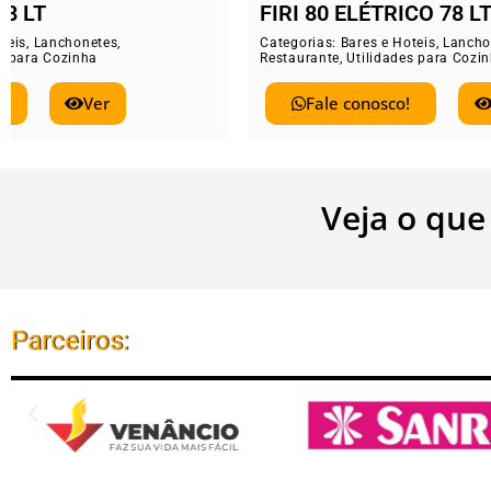
FIRI 80 ELÉTRICO 78 LT
ELE
Categorias:
Bares e Hoteis
,
Lanchonetes
,
Catego
Restaurante
,
Utilidades para Cozinha
Restau
Fale conosco!
Ver
Veja o que
Parceiros: