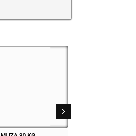
her 4 bocas
Fogão pagolli focco 2