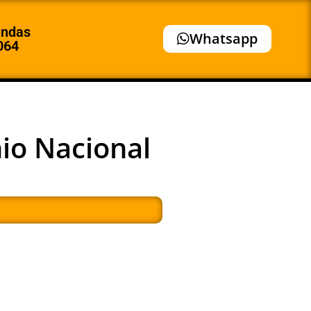
endas
Whatsapp
064
io Nacional