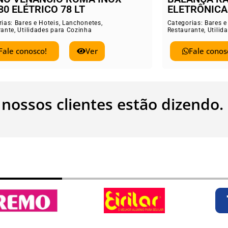
TRÔNICA COM BATERIA
Categorias:
Bares e
Restaurante
,
Utilid
rias:
Bares e Hoteis
,
Lanchonetes
,
rante
,
Utilidades para Cozinha
Fale conos
Fale conosco!
Ver
 nossos clientes estão dizendo.