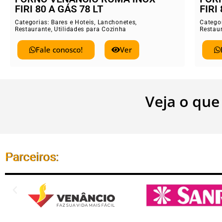
FIRI 80 ELÉTRICO 78 LT
ELE
Categorias:
Bares e Hoteis
,
Lanchonetes
,
Catego
Restaurante
,
Utilidades para Cozinha
Restau
Fale conosco!
Ver
Veja o que
Parceiros: