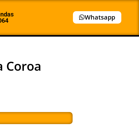
endas
Whatsapp
064
 Coroa