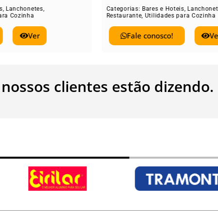
rias:
Bares e Hoteis
,
Lanchonetes
,
Categorias:
Bares e
rante
,
Utilidades para Cozinha
Restaurante
,
Utilid
Fale conosco!
Ver
Fale conos
 nossos clientes estão dizendo.