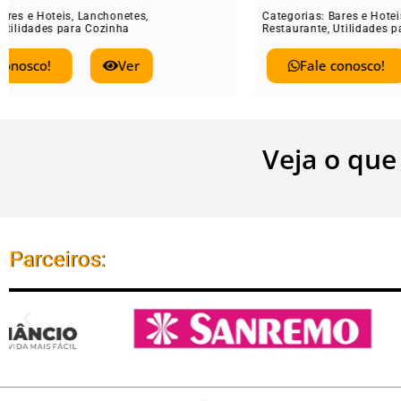
Categorias:
Bares e Hoteis
,
Lanchonetes
,
Catego
Restaurante
,
Utilidades para Cozinha
Restau
Fale conosco!
Ver
Veja o que
Parceiros: