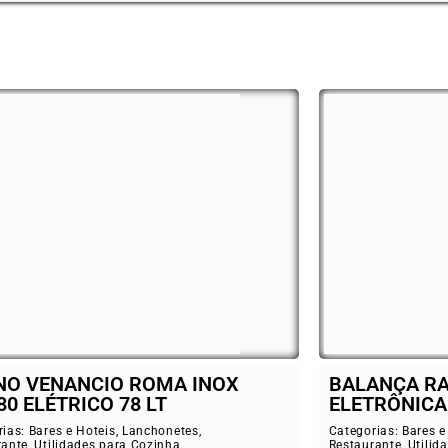
BALANÇA RAMUZA 30 KG
Coo
ELETRÔNICA COM BATERIA
Cate
Rest
Categorias:
Bares e Hoteis
,
Lanchonetes
,
Restaurante
,
Utilidades para Cozinha