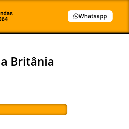
endas
Whatsapp
064
a Britânia