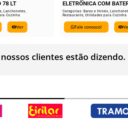
TRÔNICA COM BATERIA
Categorias:
Bares e
Restaurante
,
Utilid
rias:
Bares e Hoteis
,
Lanchonetes
,
rante
,
Utilidades para Cozinha
Fale conos
Fale conosco!
Ver
 nossos clientes estão dizendo.