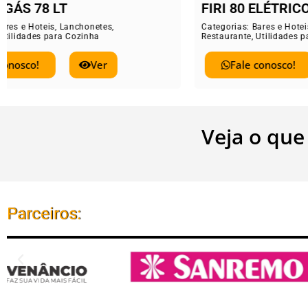
FIRI 80 ELÉTRICO 78 LT
ELE
Categorias:
Bares e Hoteis
,
Lanchonetes
,
Catego
Restaurante
,
Utilidades para Cozinha
Restau
Fale conosco!
Ver
Veja o que
Parceiros: