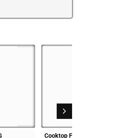
her 4 bocas
Fogão pagolli focco 2