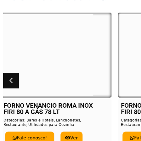
FORNO VENANCIO ROMA INOX
BAL
FIRI 80 ELÉTRICO 78 LT
ELE
Categorias:
Bares e Hoteis
,
Lanchonetes
,
Catego
Restaurante
,
Utilidades para Cozinha
Restau
Fale conosco!
Ver