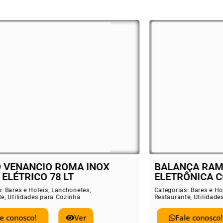
ANÇA RAMUZA 30 KG
FORNO VENA
TRÔNICA COM BATERIA
FIRI 80 A GÁ
rias:
Bares e Hoteis
,
Lanchonetes
,
Categorias:
Bares e
rante
,
Utilidades para Cozinha
Restaurante
,
Utilid
Fale conosco!
Ver
Fale conos