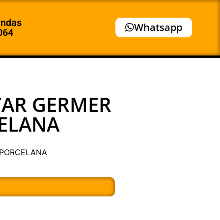
endas
Whatsapp
064
TAR GERMER
CELANA
 PORCELANA