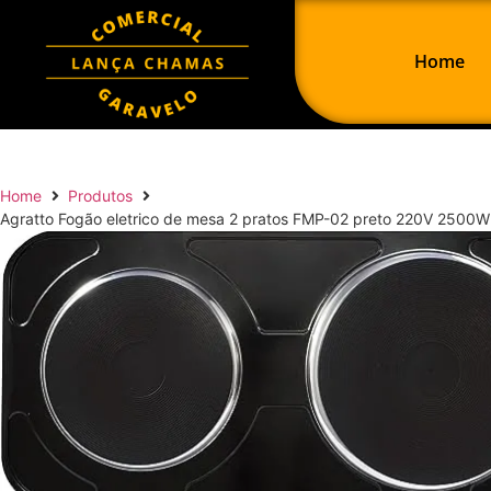
Home
Home
Produtos
Agratto Fogão eletrico de mesa 2 pratos FMP-02 preto 220V 2500W