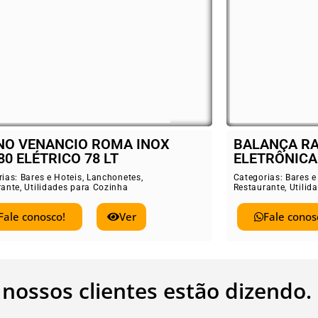
ALANÇA RAMUZA 30 KG
Cooktop F
LETRÔNICA COM BATERIA
Categorias:
Ba
Restaurante
,
U
tegorias:
Bares e Hoteis
,
Lanchonetes
,
staurante
,
Utilidades para Cozinha
Fale c
Fale conosco!
Ver
 nossos clientes estão dizendo.