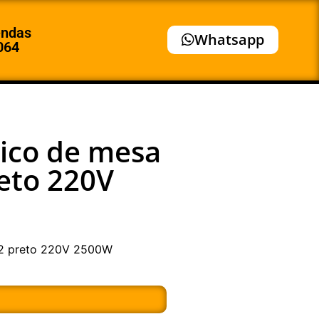
endas
Whatsapp
064
rico de mesa
eto 220V
02 preto 220V 2500W