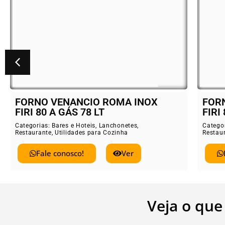
FORNO VENANCIO ROMA INOX
B
FIRI 80 ELÉTRICO 78 LT
E
Categorias:
Bares e Hoteis
,
Lanchonetes
,
Ca
Restaurante
,
Utilidades para Cozinha
Re
Fale conosco!
Ver
Veja o que