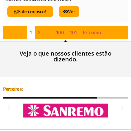
Fale conosco!
Ver
1
2
…
100
101
Próximo
Veja o que nossos clientes estão
dizendo.
Parceiros: