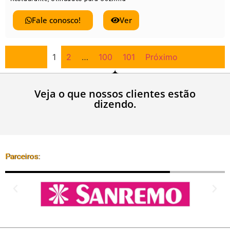
Fale conosco!
Ver
1
2
…
100
101
Próximo
Veja o que nossos clientes estão
dizendo.
Parceiros: