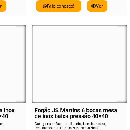
r
Fale conosco!
Ver
e inox
Fogão JS Martins 6 bocas mesa
×40
de inox baixa pressão 40×40
es
,
Categorias:
Bares e Hoteis
,
Lanchonetes
,
Restaurante
,
Utilidades para Cozinha