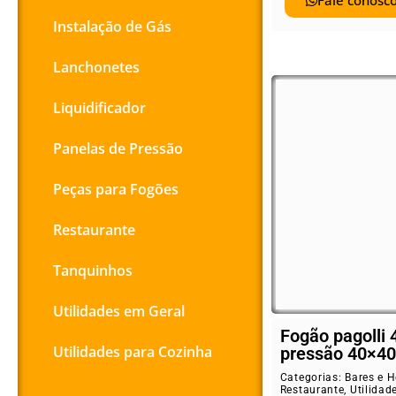
Fale conosco
Instalação de Gás
Lanchonetes
Liquidificador
Panelas de Pressão
Peças para Fogões
Restaurante
Tanquinhos
Utilidades em Geral
Fogão pagolli 
Utilidades para Cozinha
pressão 40×40
Categorias:
Bares e H
Restaurante
,
Utilidad