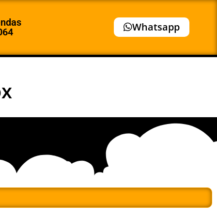
endas
Whatsapp
064
ox