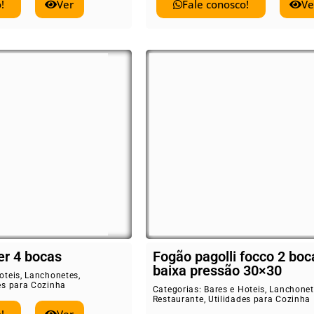
!
Ver
Fale conosco!
Ve
er 4 bocas
Fogão pagolli focco 2 boc
baixa pressão 30×30
oteis
,
Lanchonetes
,
es para Cozinha
Categorias:
Bares e Hoteis
,
Lanchonet
Restaurante
,
Utilidades para Cozinha