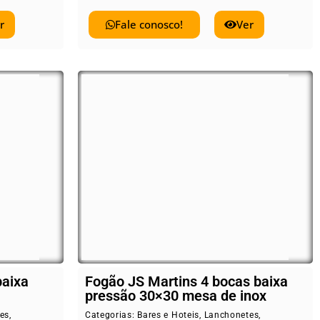
r
Fale conosco!
Ver
baixa
Fogão JS Martins 4 bocas baixa
pressão 30×30 mesa de inox
es
,
Categorias:
Bares e Hoteis
,
Lanchonetes
,