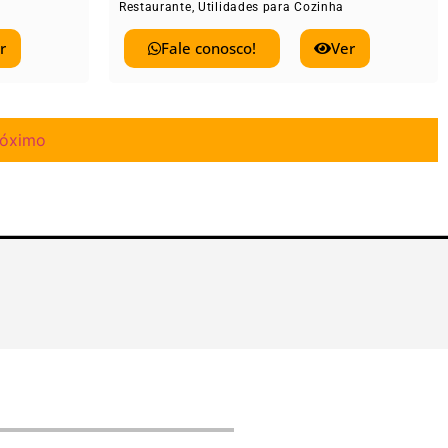
Restaurante
,
Utilidades para Cozinha
r
Fale conosco!
Ver
róximo