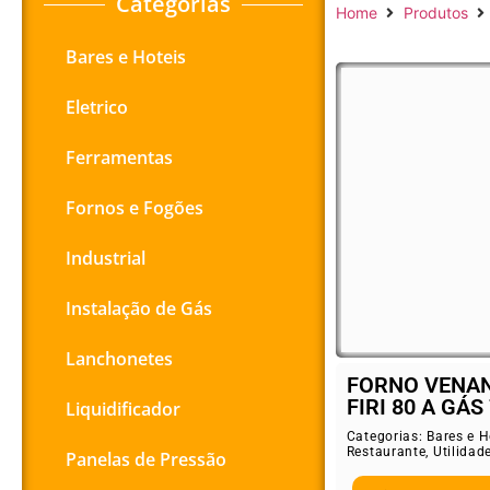
Categorias
Home
Produtos
Bares e Hoteis
Eletrico
Ferramentas
Fornos e Fogões
Industrial
Instalação de Gás
Lanchonetes
FORNO VENAN
FIRI 80 A GÁS 
Liquidificador
Categorias:
Bares e H
Restaurante
,
Utilidad
Panelas de Pressão