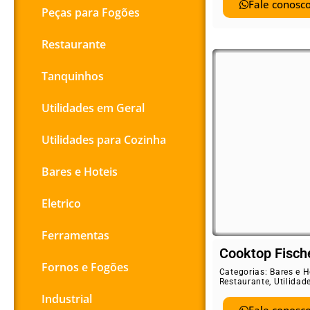
Fale conosco
Peças para Fogões
Restaurante
Tanquinhos
Utilidades em Geral
Utilidades para Cozinha
Bares e Hoteis
Eletrico
Ferramentas
Cooktop Fisch
Fornos e Fogões
Categorias:
Bares e H
Restaurante
,
Utilidad
Industrial