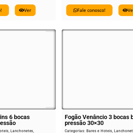
!
Ver
Fale conosco!
Ve
ins 6 bocas
Fogão Venâncio 3 bocas 
ressão
pressão 30×30
oteis
,
Lanchonetes
,
Categorias:
Bares e Hoteis
,
Lanchonet