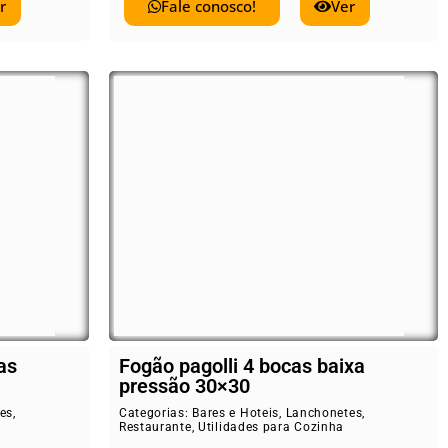
r
Fale conosco!
Ver
as
Fogão pagolli 4 bocas baixa
pressão 30×30
es
,
Categorias:
Bares e Hoteis
,
Lanchonetes
,
Restaurante
,
Utilidades para Cozinha