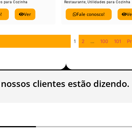
es para Cozinha
Restaurante
,
Utilidades para Cozinha
!
Ver
Fale conosco!
Ve
1
2
…
100
101
P
 nossos clientes estão dizendo.