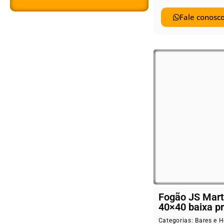
Fale conosco
Fogão JS Mart
40×40 baixa p
Categorias:
Bares e H