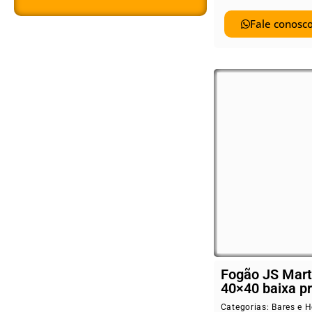
Fale conosco
Fogão JS Mart
40×40 baixa p
Categorias:
Bares e H