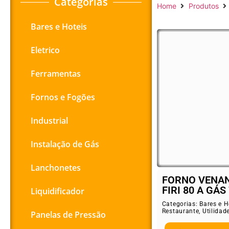
Categorias
Home
Produtos
Bares e Hoteis
Eletrico
Ferramentas
Fornos e Fogões
Industrial
Instalação de Gás
Lanchonetes
FORNO VENAN
FIRI 80 A GÁS 
Liquidificador
Categorias:
Bares e H
Restaurante
,
Utilidad
Panelas de Pressão