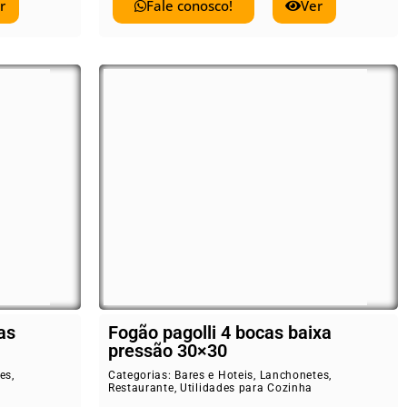
r
Fale conosco!
Ver
as
Fogão pagolli 4 bocas baixa
pressão 30×30
es
,
Categorias:
Bares e Hoteis
,
Lanchonetes
,
Restaurante
,
Utilidades para Cozinha