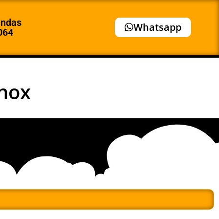
endas
Whatsapp
064
Inox