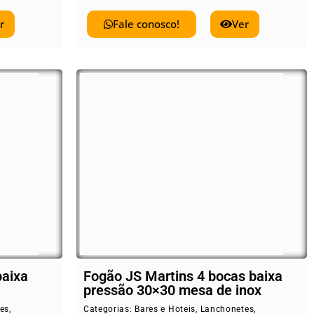
r
Fale conosco!
Ver
baixa
Fogão JS Martins 4 bocas baixa
pressão 30×30 mesa de inox
es
,
Categorias:
Bares e Hoteis
,
Lanchonetes
,