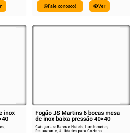
r
Fale conosco!
Ver
e inox
Fogão JS Martins 6 bocas mesa
×40
de inox baixa pressão 40×40
es
,
Categorias:
Bares e Hoteis
,
Lanchonetes
,
Restaurante
,
Utilidades para Cozinha