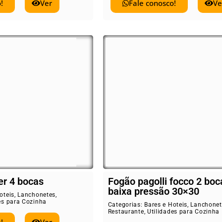
!
Ver
Fale conosco!
Ve
er 4 bocas
Fogão pagolli focco 2 boc
baixa pressão 30×30
oteis
,
Lanchonetes
,
es para Cozinha
Categorias:
Bares e Hoteis
,
Lanchonet
Restaurante
,
Utilidades para Cozinha