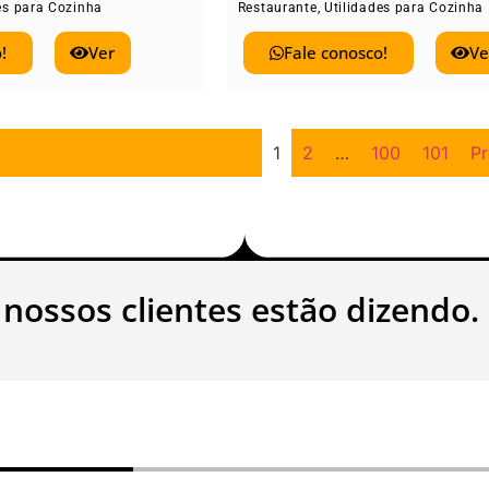
es para Cozinha
Restaurante
,
Utilidades para Cozinha
!
Ver
Fale conosco!
Ve
1
2
…
100
101
P
 nossos clientes estão dizendo.