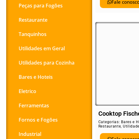
Fale conosco
Peças para Fogões
Restaurante
Tanquinhos
Utilidades em Geral
Utilidades para Cozinha
Bares e Hoteis
Eletrico
Ferramentas
Cooktop Fisch
Fornos e Fogões
Categorias:
Bares e H
Restaurante
,
Utilidad
Industrial