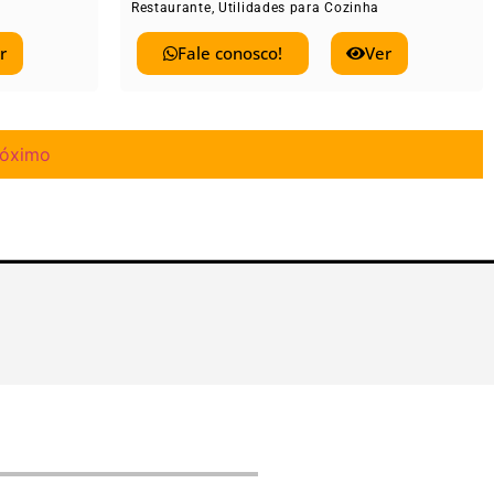
Restaurante
,
Utilidades para Cozinha
r
Fale conosco!
Ver
róximo