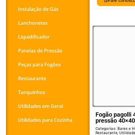
Fale conosco
Instalação de Gás
Lanchonetes
Liquidificador
Panelas de Pressão
Peças para Fogões
Restaurante
Tanquinhos
Utilidades em Geral
Fogão pagolli 
Utilidades para Cozinha
pressão 40×40
Categorias:
Bares e H
Restaurante
,
Utilidad