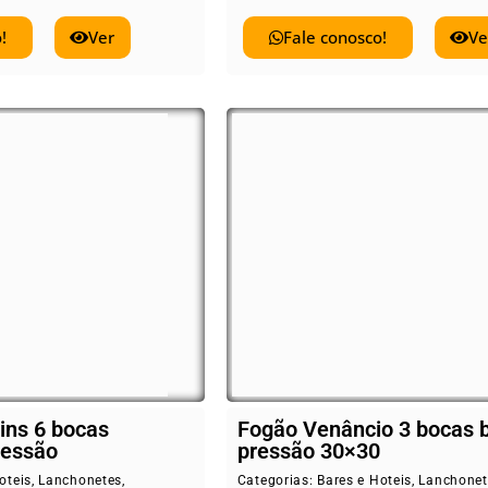
!
Ver
Fale conosco!
Ve
ins 6 bocas
Fogão Venâncio 3 bocas 
ressão
pressão 30×30
oteis
,
Lanchonetes
,
Categorias:
Bares e Hoteis
,
Lanchonet