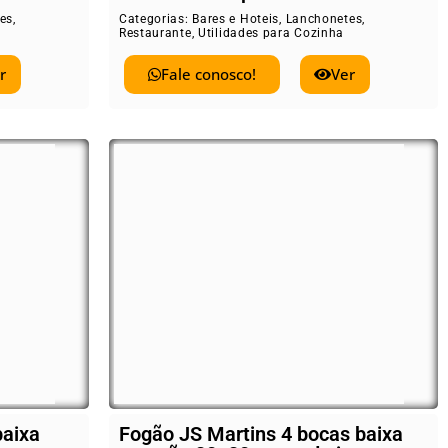
es
,
Categorias:
Bares e Hoteis
,
Lanchonetes
,
Restaurante
,
Utilidades para Cozinha
r
Fale conosco!
Ver
baixa
Fogão JS Martins 4 bocas baixa