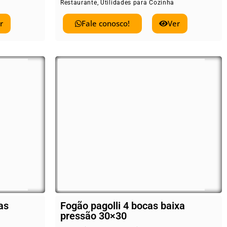
Restaurante
,
Utilidades para Cozinha
r
Fale conosco!
Ver
as
Fogão pagolli 4 bocas baixa
pressão 30×30