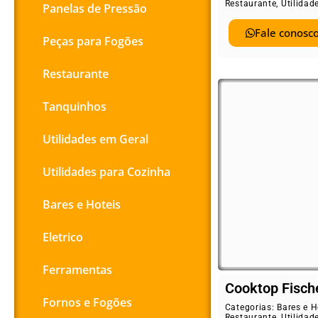
Restaurante
,
Utilidad
Panelas de Pressão
Fale conosco
Peças para Fogões
Restaurante
Tanquinhos
Utilidades em Geral
Utilidades para Cozinha
Bares e Hoteis
Eletrico
Ferramentas
Cooktop Fisch
Fornos e Fogões
Categorias:
Bares e H
Restaurante
,
Utilidad