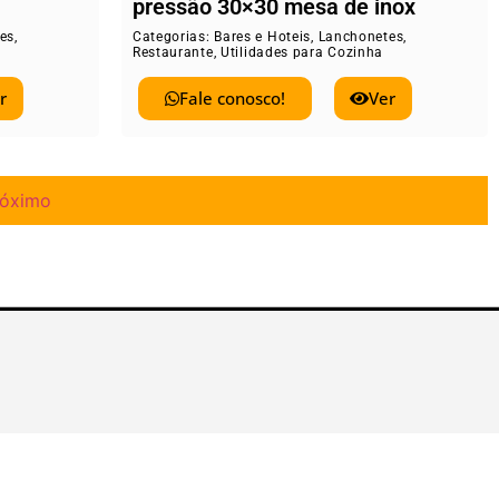
pressão 30×30 mesa de inox
es
,
Categorias:
Bares e Hoteis
,
Lanchonetes
,
Restaurante
,
Utilidades para Cozinha
r
Fale conosco!
Ver
róximo