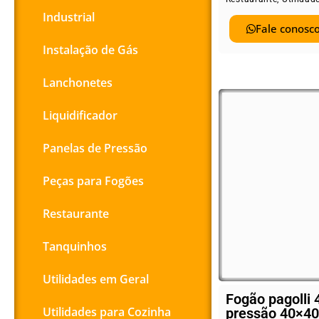
Industrial
Fale conosco
Instalação de Gás
Lanchonetes
Liquidificador
Panelas de Pressão
Peças para Fogões
Restaurante
Tanquinhos
Utilidades em Geral
Fogão pagolli 
Utilidades para Cozinha
pressão 40×40