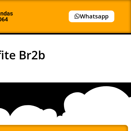
endas
Whatsapp
064
ite Br2b