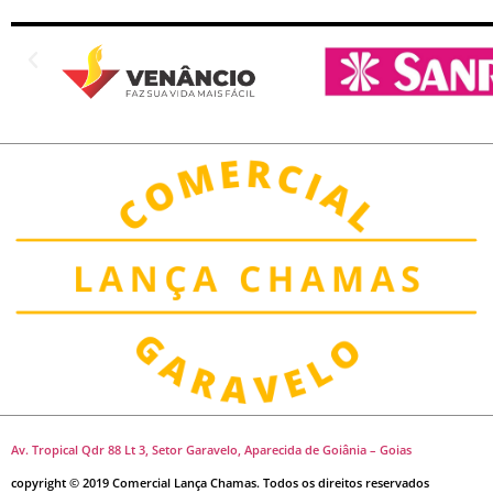
Av. Tropical Qdr 88 Lt 3, Setor Garavelo, Aparecida de Goiânia – Goias
copyright © 2019 Comercial Lança Chamas. Todos os direitos reservados