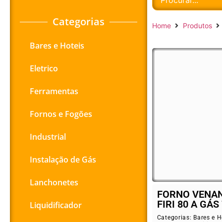
Categorias
Home
Produtos
Bares e Hoteis
Eletrico
Ferramentas
Fornos e Fogões
Industrial
Instalação de Gás
Lanchonetes
FORNO VENAN
FIRI 80 A GÁS 
Liquidificador
Categorias:
Bares e H