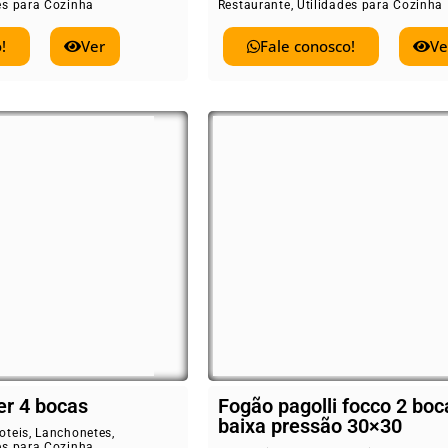
es para Cozinha
Restaurante
,
Utilidades para Cozinha
!
Ver
Fale conosco!
Ve
er 4 bocas
Fogão pagolli focco 2 boc
baixa pressão 30×30
oteis
,
Lanchonetes
,
es para Cozinha