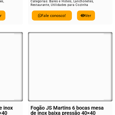
es
,
Categorias:
Bares e Hoteis
,
Lanchonetes
,
Restaurante
,
Utilidades para Cozinha
r
Fale conosco!
Ver
e inox
Fogão JS Martins 6 bocas mesa
×40
de inox baixa pressão 40×40