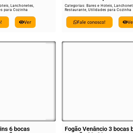
oteis
,
Lanchonetes
,
Categorias:
Bares e Hoteis
,
Lanchonet
es para Cozinha
Restaurante
,
Utilidades para Cozinha
!
Ver
Fale conosco!
Ve
ins 6 bocas
Fogão Venâncio 3 bocas 