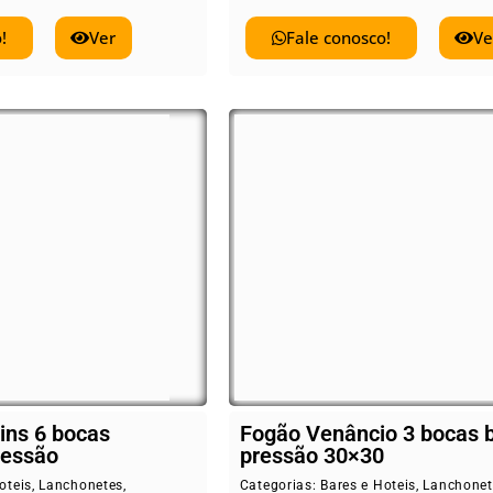
!
Ver
Fale conosco!
Ve
ins 6 bocas
Fogão Venâncio 3 bocas 
ressão
pressão 30×30
oteis
,
Lanchonetes
,
Categorias:
Bares e Hoteis
,
Lanchonet