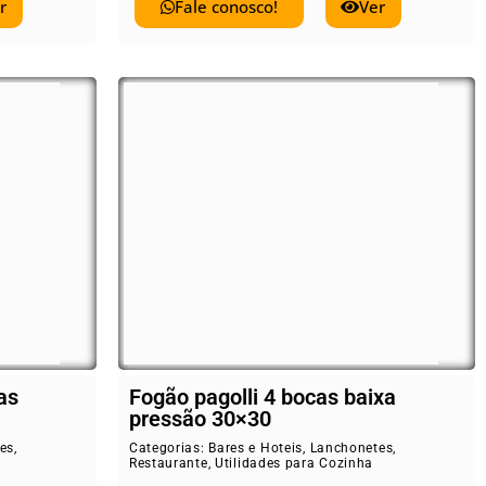
r
Fale conosco!
Ver
as
Fogão pagolli 4 bocas baixa
pressão 30×30
es
,
Categorias:
Bares e Hoteis
,
Lanchonetes
,
Restaurante
,
Utilidades para Cozinha