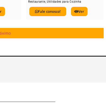
Restaurante
,
Utilidades para Cozinha
r
Fale conosco!
Ver
róximo