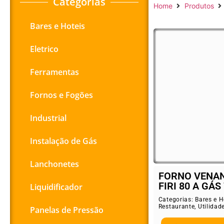
Categorias
Home
Produtos
Bares e Hoteis
Eletrico
Ferramentas
Fornos e Fogões
Industrial
Instalação de Gás
Lanchonetes
FORNO VENAN
FIRI 80 A GÁS 
Liquidificador
Categorias:
Bares e H
Restaurante
,
Utilidad
Panelas de Pressão