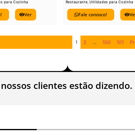
es para Cozinha
Restaurante
,
Utilidades para Cozinha
!
Ver
Fale conosco!
Ve
1
2
…
100
101
P
 nossos clientes estão dizendo.