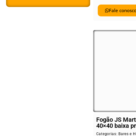
Fale conosco
Fogão JS Mart
40×40 baixa p
Categorias:
Bares e H