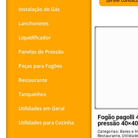
Fale conosco
Instalação de Gás
Lanchonetes
Liquidificador
Panelas de Pressão
Peças para Fogões
Restaurante
Tanquinhos
Utilidades em Geral
Fogão pagolli 
Utilidades para Cozinha
pressão 40×40
Categorias:
Bares e H
Restaurante
,
Utilidad