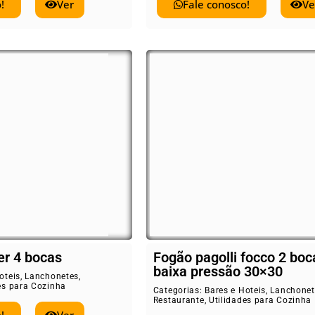
!
Ver
Fale conosco!
Ve
er 4 bocas
Fogão pagolli focco 2 boc
baixa pressão 30×30
oteis
,
Lanchonetes
,
es para Cozinha
Categorias:
Bares e Hoteis
,
Lanchonet
Restaurante
,
Utilidades para Cozinha