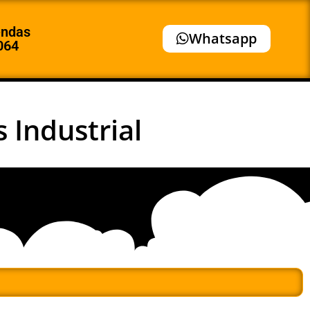
endas
Whatsapp
064
 Industrial