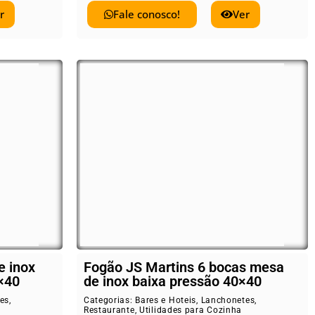
r
Fale conosco!
Ver
e inox
Fogão JS Martins 6 bocas mesa
×40
de inox baixa pressão 40×40
es
,
Categorias:
Bares e Hoteis
,
Lanchonetes
,
Restaurante
,
Utilidades para Cozinha