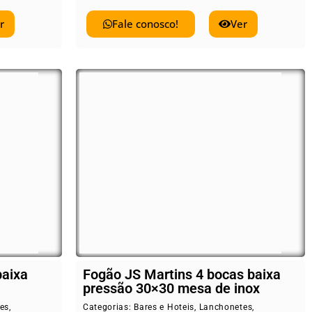
r
Fale conosco!
Ver
baixa
Fogão JS Martins 4 bocas baixa
pressão 30×30 mesa de inox
es
,
Categorias:
Bares e Hoteis
,
Lanchonetes
,