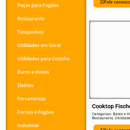
Fale conosco
Peças para Fogões
Restaurante
Tanquinhos
Utilidades em Geral
Utilidades para Cozinha
Bares e Hoteis
Eletrico
Ferramentas
Cooktop Fisch
Fornos e Fogões
Categorias:
Bares e H
Restaurante
,
Utilidad
Industrial