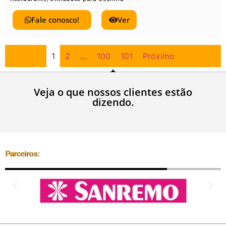
Fale conosco!
Ver
1
2
…
100
101
Próximo
Veja o que nossos clientes estão
dizendo.
Parceiros: