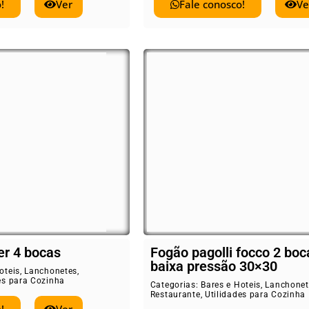
!
Ver
Fale conosco!
Ve
er 4 bocas
Fogão pagolli focco 2 boc
baixa pressão 30×30
oteis
,
Lanchonetes
,
es para Cozinha
Categorias:
Bares e Hoteis
,
Lanchonet
Restaurante
,
Utilidades para Cozinha