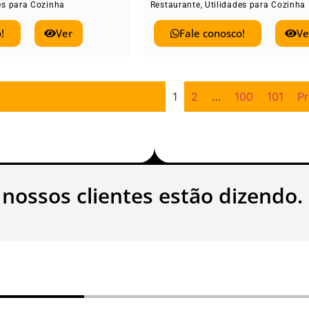
es para Cozinha
Restaurante
,
Utilidades para Cozinha
!
Ver
Fale conosco!
Ve
1
2
…
100
101
P
 nossos clientes estão dizendo.