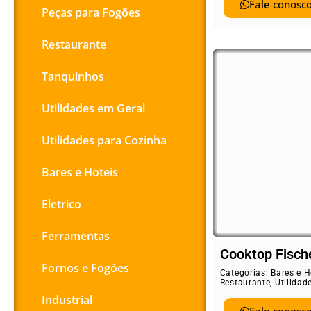
Fale conosco
Peças para Fogões
Restaurante
Tanquinhos
Utilidades em Geral
Utilidades para Cozinha
Bares e Hoteis
Eletrico
Ferramentas
Cooktop Fisch
Fornos e Fogões
Categorias:
Bares e H
Restaurante
,
Utilidad
Industrial