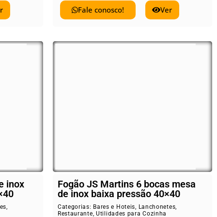
r
Fale conosco!
Ver
e inox
Fogão JS Martins 6 bocas mesa
×40
de inox baixa pressão 40×40
es
,
Categorias:
Bares e Hoteis
,
Lanchonetes
,
Restaurante
,
Utilidades para Cozinha