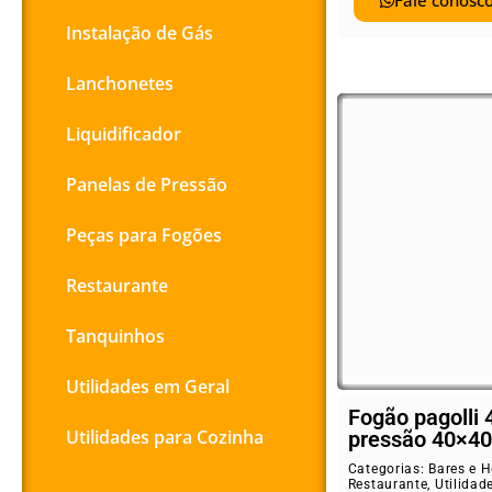
Fale conosco
Instalação de Gás
Lanchonetes
Liquidificador
Panelas de Pressão
Peças para Fogões
Restaurante
Tanquinhos
Utilidades em Geral
Fogão pagolli 
Utilidades para Cozinha
pressão 40×40
Categorias:
Bares e H
Restaurante
,
Utilidad