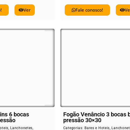
!
Ver
Fale conosco!
Ve
ins 6 bocas
Fogão Venâncio 3 bocas 
ressão
pressão 30×30
oteis
,
Lanchonetes
,
Categorias:
Bares e Hoteis
,
Lanchonet