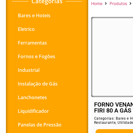
Categorias
Home
Produtos
Bares e Hoteis
Eletrico
Ferramentas
Fornos e Fogões
Industrial
Instalação de Gás
Lanchonetes
FORNO VENAN
FIRI 80 A GÁS 
Liquidificador
Categorias:
Bares e H
Restaurante
,
Utilidad
Panelas de Pressão