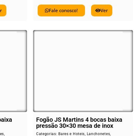
r
Fale conosco!
Ver
baixa
Fogão JS Martins 4 bocas baixa
pressão 30×30 mesa de inox
es
,
Categorias:
Bares e Hoteis
,
Lanchonetes
,