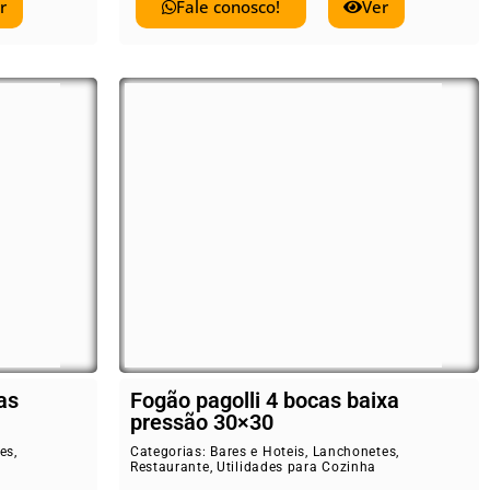
r
Fale conosco!
Ver
as
Fogão pagolli 4 bocas baixa
pressão 30×30
es
,
Categorias:
Bares e Hoteis
,
Lanchonetes
,
Restaurante
,
Utilidades para Cozinha