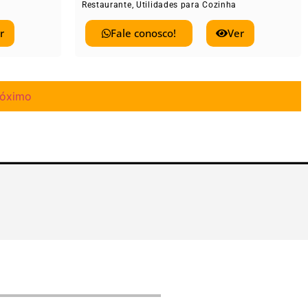
Restaurante
,
Utilidades para Cozinha
r
Fale conosco!
Ver
róximo