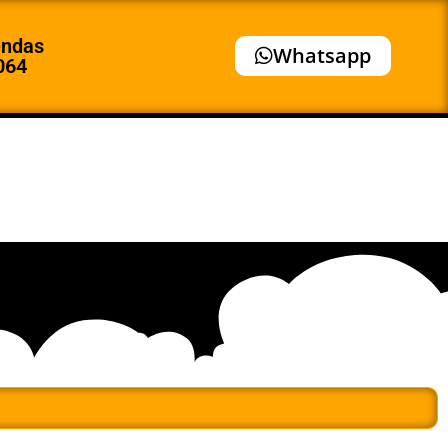
endas
Whatsapp
064