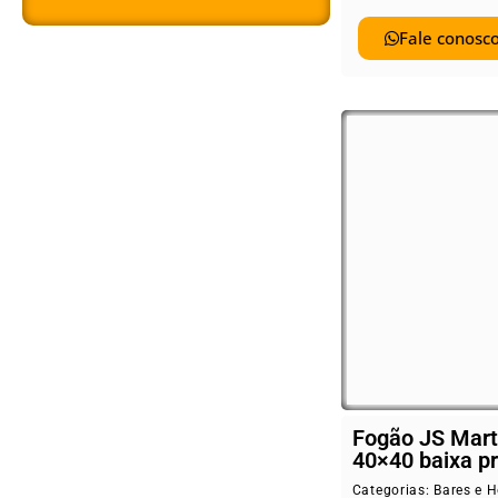
Fale conosco
Fogão JS Mart
40×40 baixa p
Categorias:
Bares e H