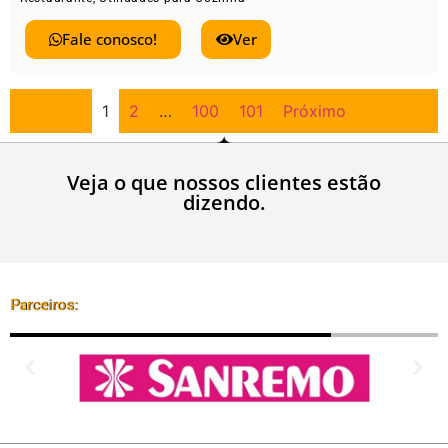
Fale conosco!
Ver
1
2
…
100
101
Próximo
Veja o que nossos clientes estão
dizendo.
Parceiros: