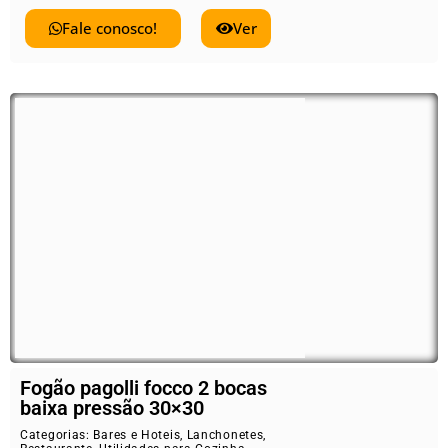
Fale conosco!
Ver
Fogão pagolli focco 2 bocas
baixa pressão 30×30
Categorias:
Bares e Hoteis
,
Lanchonetes
,