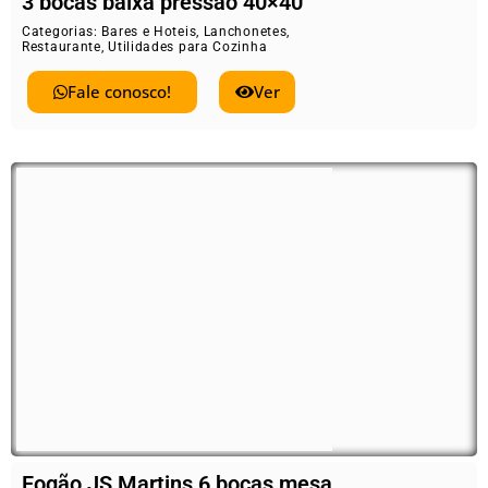
3 bocas baixa pressão 40×40
Categorias:
Bares e Hoteis
,
Lanchonetes
,
Restaurante
,
Utilidades para Cozinha
Fale conosco!
Ver
Fogão JS Martins 6 bocas mesa