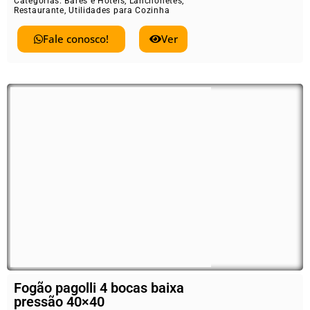
Categorias:
Bares e Hoteis
,
Lanchonetes
,
Restaurante
,
Utilidades para Cozinha
Fale conosco!
Ver
Fogão pagolli 4 bocas baixa
pressão 40×40