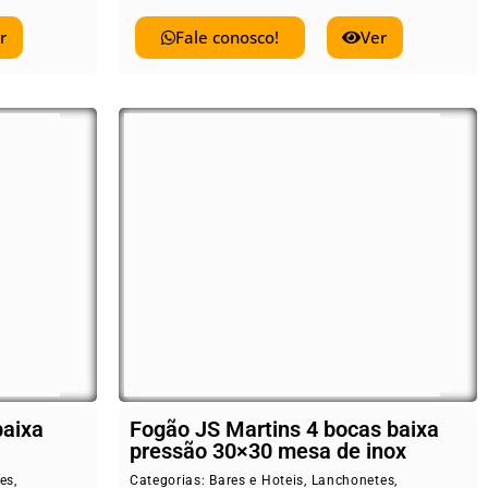
r
Fale conosco!
Ver
baixa
Fogão JS Martins 4 bocas baixa
pressão 30×30 mesa de inox
es
,
Categorias:
Bares e Hoteis
,
Lanchonetes
,