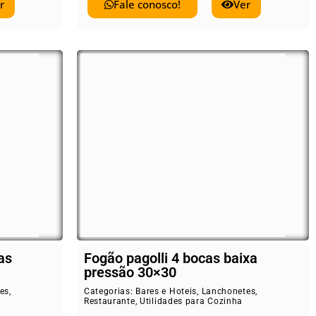
r
Fale conosco!
Ver
as
Fogão pagolli 4 bocas baixa
pressão 30×30
es
,
Categorias:
Bares e Hoteis
,
Lanchonetes
,
Restaurante
,
Utilidades para Cozinha