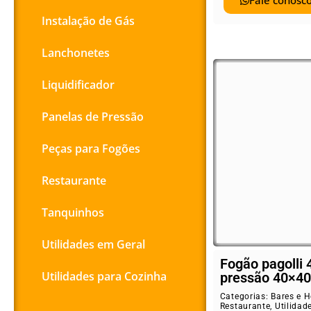
Fale conosco
Instalação de Gás
Lanchonetes
Liquidificador
Panelas de Pressão
Peças para Fogões
Restaurante
Tanquinhos
Utilidades em Geral
Fogão pagolli 
Utilidades para Cozinha
pressão 40×40
Categorias:
Bares e H
Restaurante
,
Utilidad