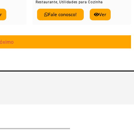
Restaurante
,
Utilidades para Cozinha
r
Fale conosco!
Ver
róximo