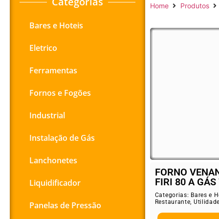
Categorias
Home
Produtos
Bares e Hoteis
Eletrico
Ferramentas
Fornos e Fogões
Industrial
Instalação de Gás
Lanchonetes
FORNO VENAN
FIRI 80 A GÁS 
Liquidificador
Categorias:
Bares e H
Restaurante
,
Utilidad
Panelas de Pressão