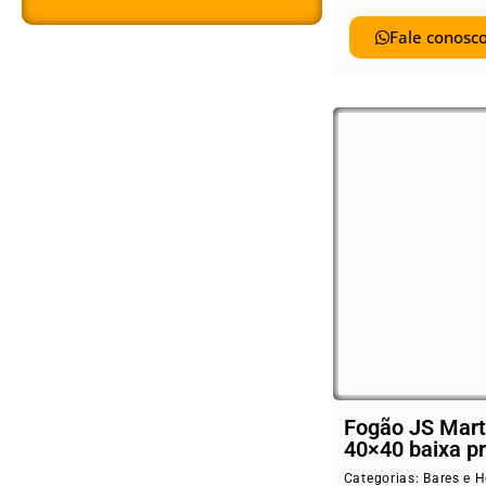
Fale conosco
Fogão JS Mart
40×40 baixa p
Categorias:
Bares e H