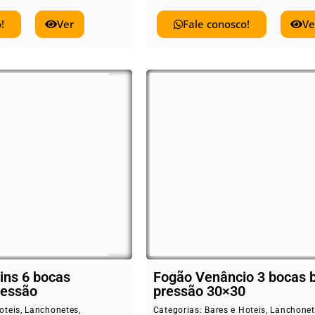
!
Ver
Fale conosco!
Ve
ins 6 bocas
Fogão Venâncio 3 bocas 
ressão
pressão 30×30
oteis
,
Lanchonetes
,
Categorias:
Bares e Hoteis
,
Lanchonet