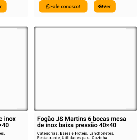
r
Fale conosco!
Ver
e inox
Fogão JS Martins 6 bocas mesa
×40
de inox baixa pressão 40×40
es
,
Categorias:
Bares e Hoteis
,
Lanchonetes
,
Restaurante
,
Utilidades para Cozinha