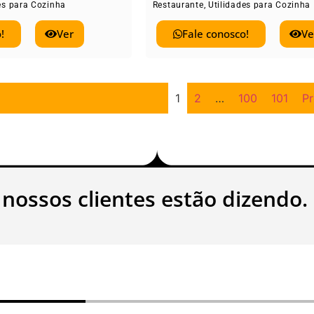
es para Cozinha
Restaurante
,
Utilidades para Cozinha
!
Ver
Fale conosco!
Ve
1
2
…
100
101
P
 nossos clientes estão dizendo.