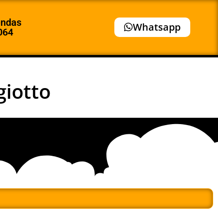
endas
Whatsapp
064
giotto