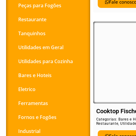
Fale conosco
Peças para Fogões
Restaurante
Tanquinhos
Utilidades em Geral
Utilidades para Cozinha
Bares e Hoteis
Eletrico
Ferramentas
Cooktop Fisch
Fornos e Fogões
Categorias:
Bares e H
Restaurante
,
Utilidad
Industrial