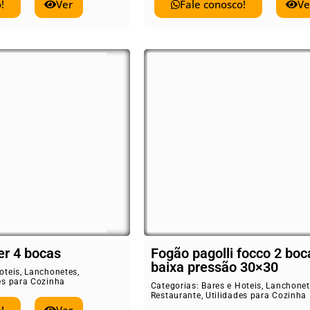
!
Ver
Fale conosco!
Ve
er 4 bocas
Fogão pagolli focco 2 boc
baixa pressão 30×30
oteis
,
Lanchonetes
,
es para Cozinha
Categorias:
Bares e Hoteis
,
Lanchonet
Restaurante
,
Utilidades para Cozinha