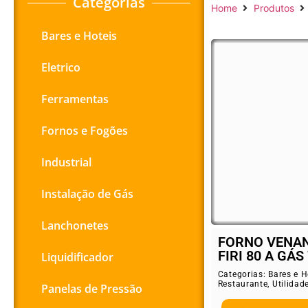
Categorias
Home
Produtos
Bares e Hoteis
Eletrico
Ferramentas
Fornos e Fogões
Industrial
Instalação de Gás
Lanchonetes
FORNO VENAN
FIRI 80 A GÁS 
Liquidificador
Categorias:
Bares e H
Restaurante
,
Utilidad
Panelas de Pressão