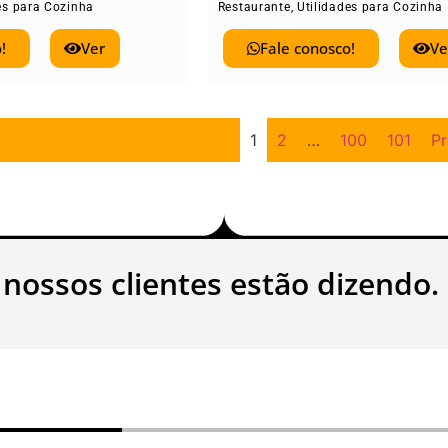
es para Cozinha
Restaurante
,
Utilidades para Cozinha
!
Ver
Fale conosco!
Ve
1
2
…
100
101
P
 nossos clientes estão dizendo.