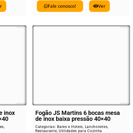
r
Fale conosco!
Ver
e inox
Fogão JS Martins 6 bocas mesa
×40
de inox baixa pressão 40×40
es
,
Categorias:
Bares e Hoteis
,
Lanchonetes
,
Restaurante
,
Utilidades para Cozinha