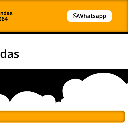
endas
Whatsapp
064
adas