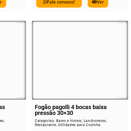
r
Fale conosco!
Ver
as
Fogão pagolli 4 bocas baixa
pressão 30×30
es
,
Categorias:
Bares e Hoteis
,
Lanchonetes
,
Restaurante
,
Utilidades para Cozinha