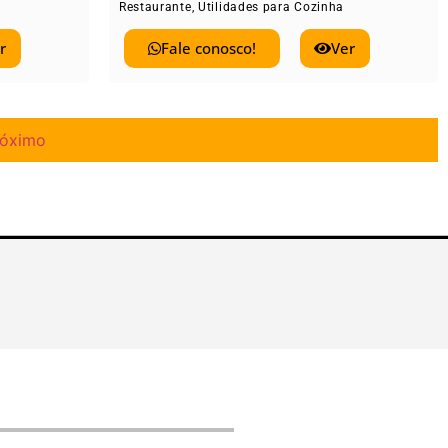
Restaurante
,
Utilidades para Cozinha
r
Fale conosco!
Ver
róximo