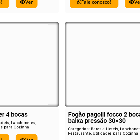
!
Ver
Fale conosco!
Ve
er 4 bocas
Fogão pagolli focco 2 boc
baixa pressão 30×30
oteis
,
Lanchonetes
,
es para Cozinha
Categorias:
Bares e Hoteis
,
Lanchonet
Restaurante
,
Utilidades para Cozinha