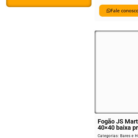
Fale conosco
Fogão JS Mart
40×40 baixa p
Categorias:
Bares e H