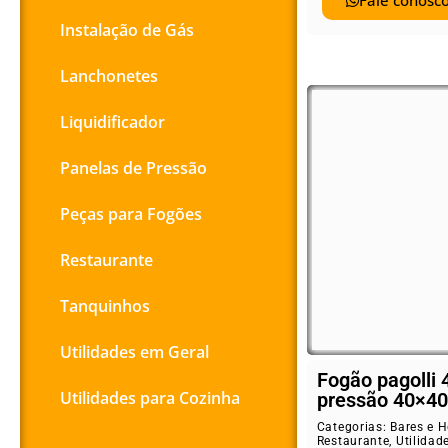
Fale conosco
Instalação de Gás
Lanchonetes
Liquidificador
Panelas de Pressão
Peças para Fogões
Restaurante
Tanquinhos
Utilidades em Geral
Fogão pagolli 
Utilidades para Cozinha
pressão 40×40
Categorias:
Bares e H
Restaurante
,
Utilidad