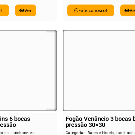
!
Ver
Fale conosco!
Ve
ins 6 bocas
Fogão Venâncio 3 bocas 
ressão
pressão 30×30
oteis
,
Lanchonetes
,
Categorias:
Bares e Hoteis
,
Lanchonet