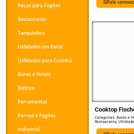
Fale conosco
Peças para Fogões
Restaurante
Tanquinhos
Utilidades em Geral
Utilidades para Cozinha
Bares e Hoteis
Eletrico
Ferramentas
Cooktop Fisch
Fornos e Fogões
Categorias:
Bares e H
Restaurante
,
Utilidad
Industrial