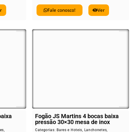
r
Fale conosco!
Ver
baixa
Fogão JS Martins 4 bocas baixa
pressão 30×30 mesa de inox
es
,
Categorias:
Bares e Hoteis
,
Lanchonetes
,