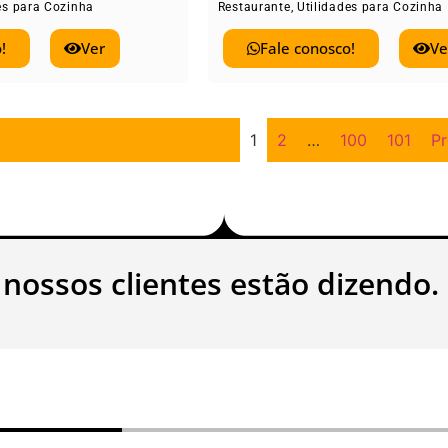
es para Cozinha
Restaurante
,
Utilidades para Cozinha
!
Ver
Fale conosco!
Ve
1
2
…
100
101
P
 nossos clientes estão dizendo.