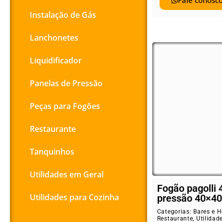
Fale conosco
Instalação de Gás
Lanchonetes
Liquidificador
Panelas de Pressão
Peças para Fogões
Restaurante
Tanquinhos
Utilidades em Geral
Fogão pagolli 
Utilidades para Cozinha
pressão 40×40
Categorias:
Bares e H
Restaurante
,
Utilidad