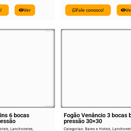
!
Ver
Fale conosco!
Ve
ins 6 bocas
Fogão Venâncio 3 bocas 
ressão
pressão 30×30
oteis
,
Lanchonetes
,
Categorias:
Bares e Hoteis
,
Lanchonet