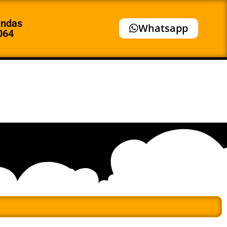
endas
Whatsapp
064