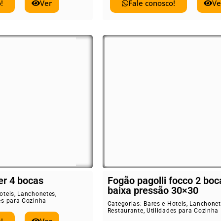
!
Ver
Fale conosco!
Ve
er 4 bocas
Fogão pagolli focco 2 boc
baixa pressão 30×30
oteis
,
Lanchonetes
,
es para Cozinha
Categorias:
Bares e Hoteis
,
Lanchonet
Restaurante
,
Utilidades para Cozinha