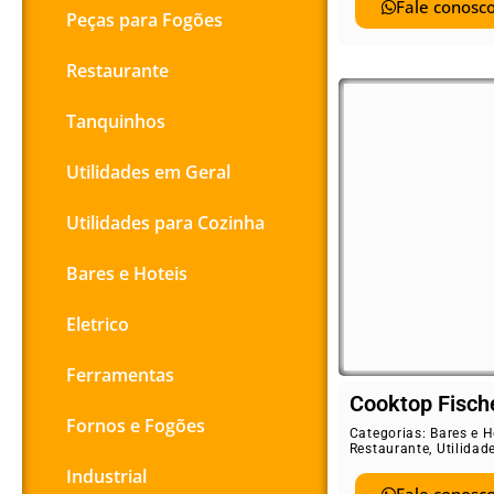
Fale conosco
Peças para Fogões
Restaurante
Tanquinhos
Utilidades em Geral
Utilidades para Cozinha
Bares e Hoteis
Eletrico
Ferramentas
Cooktop Fisch
Fornos e Fogões
Categorias:
Bares e H
Restaurante
,
Utilidad
Industrial