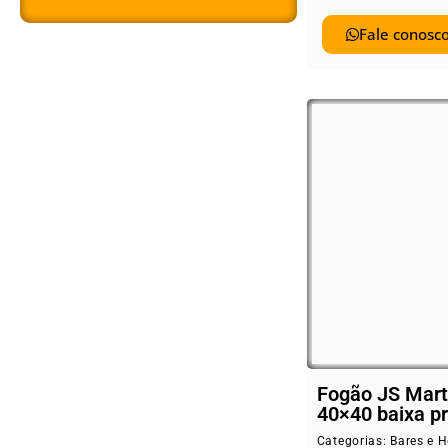
Fale conosco
Fogão JS Mart
40×40 baixa p
Categorias:
Bares e H