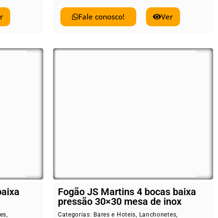
r
Fale conosco!
Ver
baixa
Fogão JS Martins 4 bocas baixa
pressão 30×30 mesa de inox
es
,
Categorias:
Bares e Hoteis
,
Lanchonetes
,