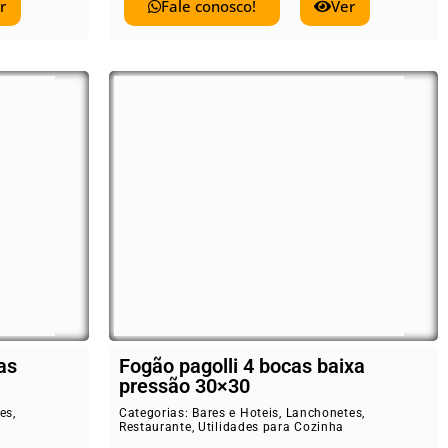
r
Fale conosco!
Ver
as
Fogão pagolli 4 bocas baixa
pressão 30×30
es
,
Categorias:
Bares e Hoteis
,
Lanchonetes
,
Restaurante
,
Utilidades para Cozinha