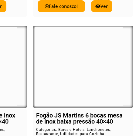
r
Fale conosco!
Ver
e inox
Fogão JS Martins 6 bocas mesa
×40
de inox baixa pressão 40×40
es
,
Categorias:
Bares e Hoteis
,
Lanchonetes
,
Restaurante
,
Utilidades para Cozinha