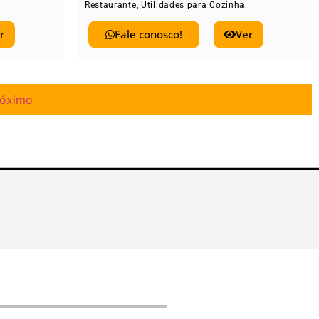
Restaurante
,
Utilidades para Cozinha
r
Fale conosco!
Ver
róximo