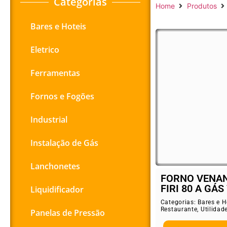
Categorias
Home
Produtos
Bares e Hoteis
Eletrico
Ferramentas
Fornos e Fogões
Industrial
Instalação de Gás
Lanchonetes
FORNO VENAN
FIRI 80 A GÁS 
Liquidificador
Categorias:
Bares e H
Restaurante
,
Utilidad
Panelas de Pressão