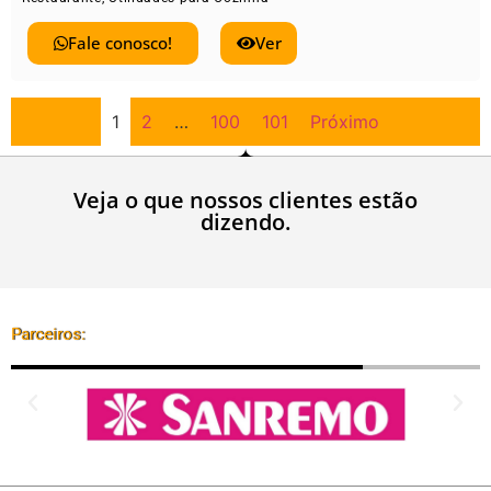
Fale conosco!
Ver
1
2
…
100
101
Próximo
Veja o que nossos clientes estão
dizendo.
Parceiros: