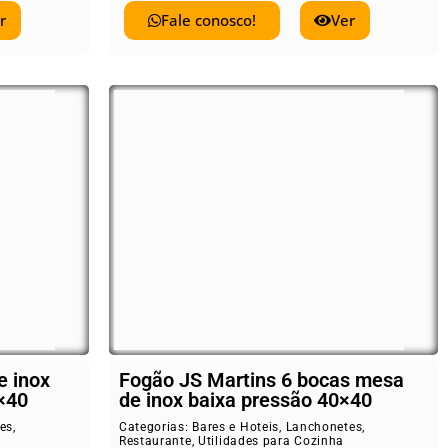
r
Fale conosco!
Ver
e inox
Fogão JS Martins 6 bocas mesa
×40
de inox baixa pressão 40×40
es
,
Categorias:
Bares e Hoteis
,
Lanchonetes
,
Restaurante
,
Utilidades para Cozinha