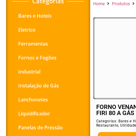
Categorias
Home
Produtos
Bares e Hoteis
Eletrico
Ferramentas
Fornos e Fogões
Industrial
Instalação de Gás
Lanchonetes
FORNO VENAN
FIRI 80 A GÁS 
Liquidificador
Categorias:
Bares e H
Restaurante
,
Utilidad
Panelas de Pressão