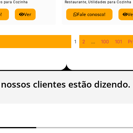
es para Cozinha
Restaurante
,
Utilidades para Cozinha
!
Ver
Fale conosco!
Ve
1
2
…
100
101
P
 nossos clientes estão dizendo.