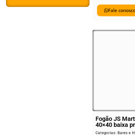
Fale conosco
Fogão JS Mart
40×40 baixa p
Categorias:
Bares e H