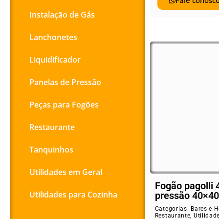
Fale conosco
Instalação de Gás
Lanchonetes
Liquidificador
Panelas de Pressão
Peças para Fogões
Restaurante
Tanquinhos
Utilidades em Geral
Fogão pagolli 
Utilidades para Cozinha
pressão 40×40
Categorias:
Bares e H
Restaurante
,
Utilidad