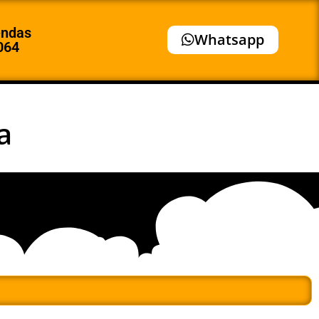
endas
Whatsapp
064
a