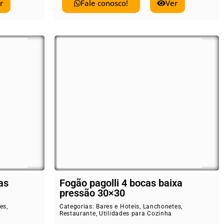
r
Fale conosco!
Ver
as
Fogão pagolli 4 bocas baixa
pressão 30×30
es
,
Categorias:
Bares e Hoteis
,
Lanchonetes
,
Restaurante
,
Utilidades para Cozinha