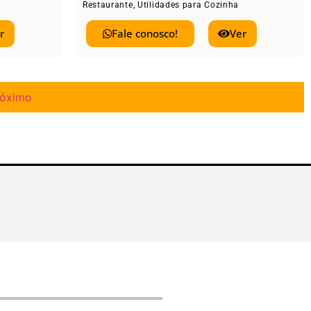
Restaurante
,
Utilidades para Cozinha
r
Fale conosco!
Ver
róximo