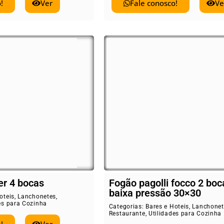
!
Ver
Fale conosco!
Ve
er 4 bocas
Fogão pagolli focco 2 boc
baixa pressão 30×30
oteis
,
Lanchonetes
,
es para Cozinha
Categorias:
Bares e Hoteis
,
Lanchonet
Restaurante
,
Utilidades para Cozinha