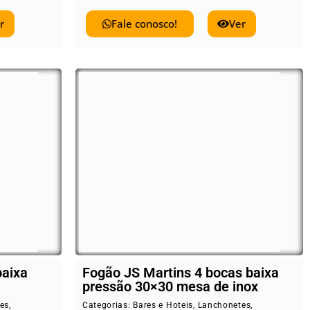
r
Fale conosco!
Ver
baixa
Fogão JS Martins 4 bocas baixa
pressão 30×30 mesa de inox
es
,
Categorias:
Bares e Hoteis
,
Lanchonetes
,