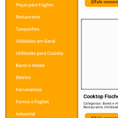
Fale conosco
Peças para Fogões
Restaurante
Tanquinhos
Utilidades em Geral
Utilidades para Cozinha
Bares e Hoteis
Eletrico
Ferramentas
Cooktop Fisch
Fornos e Fogões
Categorias:
Bares e H
Restaurante
,
Utilidad
Industrial