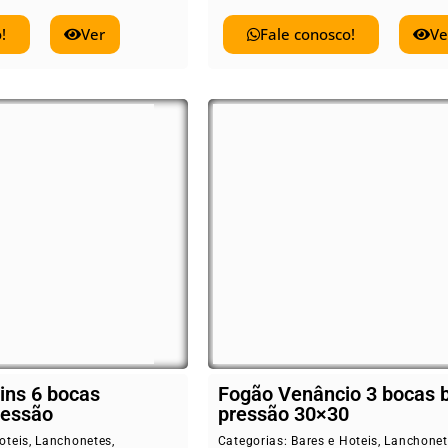
!
Ver
Fale conosco!
Ve
ins 6 bocas
Fogão Venâncio 3 bocas 
ressão
pressão 30×30
oteis
,
Lanchonetes
,
Categorias:
Bares e Hoteis
,
Lanchonet