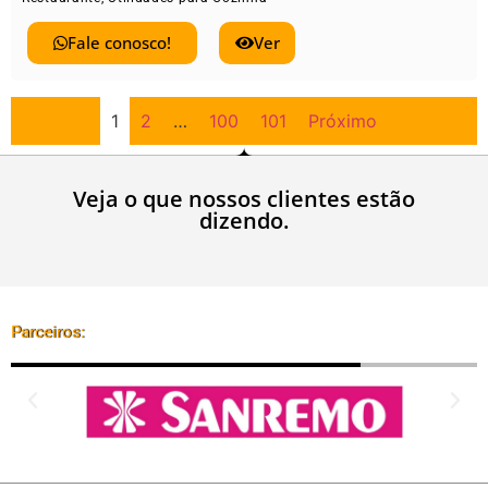
Fale conosco!
Ver
1
2
…
100
101
Próximo
Veja o que nossos clientes estão
dizendo.
Parceiros: