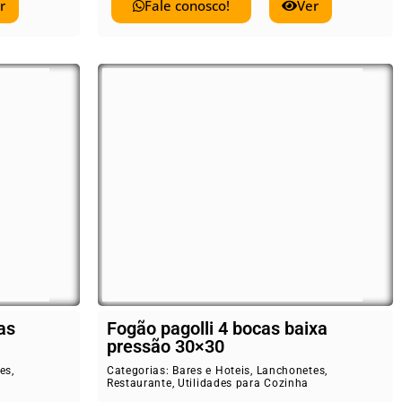
r
Fale conosco!
Ver
as
Fogão pagolli 4 bocas baixa
pressão 30×30
es
,
Categorias:
Bares e Hoteis
,
Lanchonetes
,
Restaurante
,
Utilidades para Cozinha