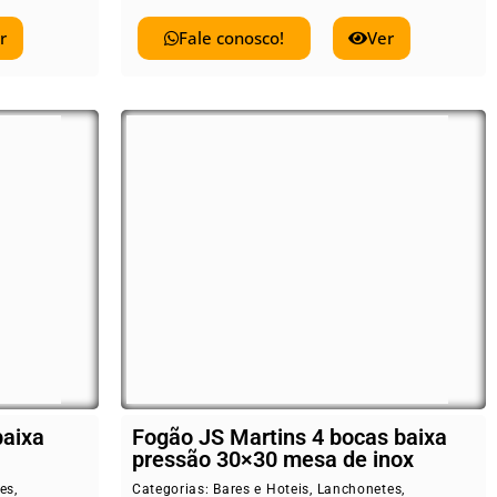
r
Fale conosco!
Ver
baixa
Fogão JS Martins 4 bocas baixa
pressão 30×30 mesa de inox
es
,
Categorias:
Bares e Hoteis
,
Lanchonetes
,