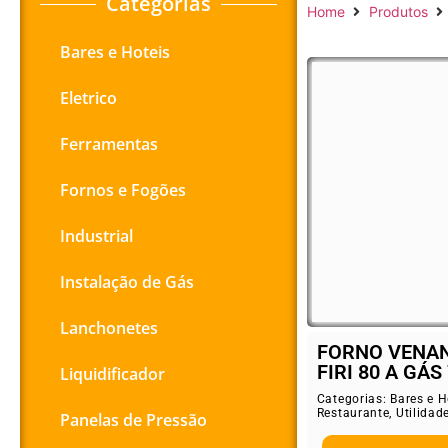
Categorias
Home
Produtos
Bares e Hoteis
Eletrico
Ferramentas
Fornos e Fogões
Industrial
Instalação de Gás
Lanchonetes
FORNO VENAN
FIRI 80 A GÁS 
Liquidificador
Categorias:
Bares e H
Restaurante
,
Utilidad
Panelas de Pressão