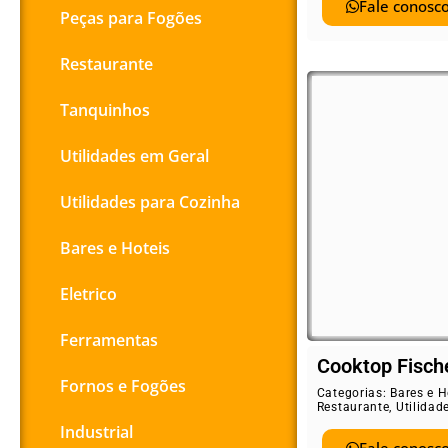
Fale conosco
Peças para Fogões
Restaurante
Tanquinhos
Utilidades em Geral
Utilidades para Cozinha
Bares e Hoteis
Eletrico
Ferramentas
Cooktop Fisch
Fornos e Fogões
Categorias:
Bares e H
Restaurante
,
Utilidad
Industrial