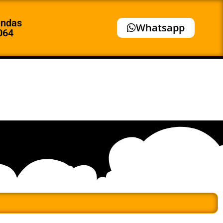
endas
Whatsapp
064