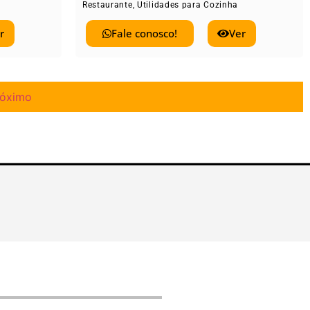
Restaurante
,
Utilidades para Cozinha
r
Fale conosco!
Ver
róximo