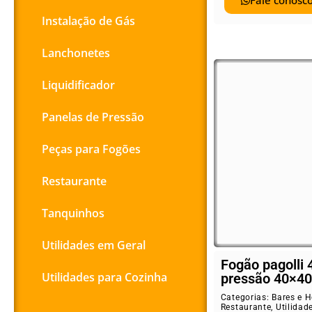
Fale conosco
Instalação de Gás
Lanchonetes
Liquidificador
Panelas de Pressão
Peças para Fogões
Restaurante
Tanquinhos
Utilidades em Geral
Fogão pagolli 
Utilidades para Cozinha
pressão 40×40
Categorias:
Bares e H
Restaurante
,
Utilidad