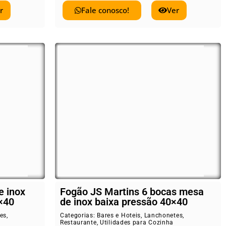
r
Fale conosco!
Ver
e inox
Fogão JS Martins 6 bocas mesa
×40
de inox baixa pressão 40×40
es
,
Categorias:
Bares e Hoteis
,
Lanchonetes
,
Restaurante
,
Utilidades para Cozinha