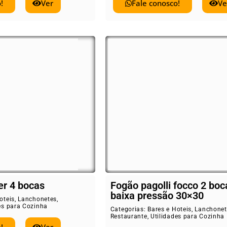
!
Ver
Fale conosco!
Ve
er 4 bocas
Fogão pagolli focco 2 boc
baixa pressão 30×30
oteis
,
Lanchonetes
,
es para Cozinha
Categorias:
Bares e Hoteis
,
Lanchonet
Restaurante
,
Utilidades para Cozinha