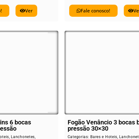
!
Ver
Fale conosco!
Ve
ins 6 bocas
Fogão Venâncio 3 bocas 
ressão
pressão 30×30
oteis
,
Lanchonetes
,
Categorias:
Bares e Hoteis
,
Lanchonet