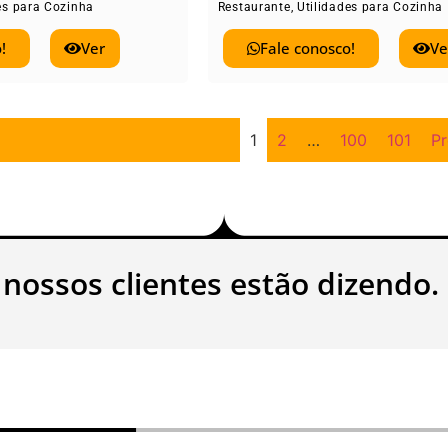
es para Cozinha
Restaurante
,
Utilidades para Cozinha
!
Ver
Fale conosco!
Ve
1
2
…
100
101
P
 nossos clientes estão dizendo.