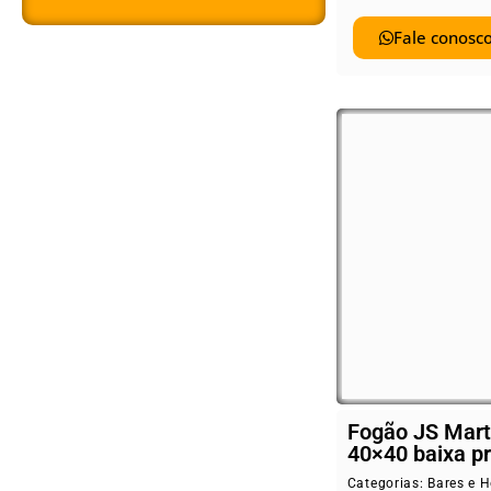
Fale conosco
Fogão JS Mart
40×40 baixa p
Categorias:
Bares e H