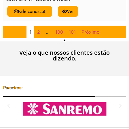
Fale conosco!
Ver
1
2
…
100
101
Próximo
Veja o que nossos clientes estão
dizendo.
Parceiros: